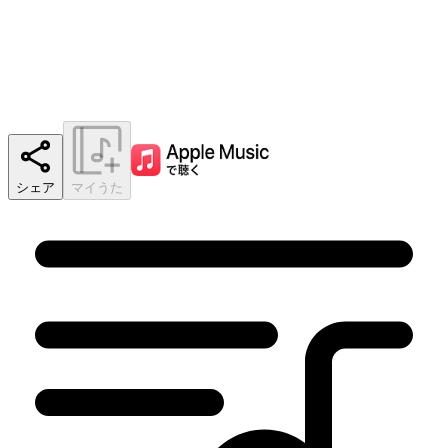
シェア
マイうた