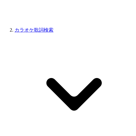
カラオケ歌詞検索