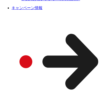
キャンペーン情報