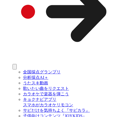
全国採点グランプリ
分析採点AI＋
うたスキ動画
歌いたい曲をリクエスト
カラオケで楽器を弾こう
キョクナビアプリ
スマホがカラオケリモコン
サビだけを気持ちよく『サビカラ』
子供向けコンテンツ『JOYKIDS』