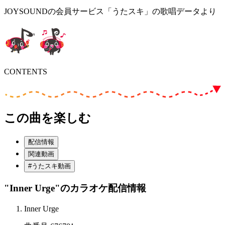
JOYSOUNDの会員サービス「うたスキ」の歌唱データより
CONTENTS
この曲を楽しむ
配信情報
関連動画
#うたスキ動画
"Inner Urge"
のカラオケ配信情報
Inner Urge