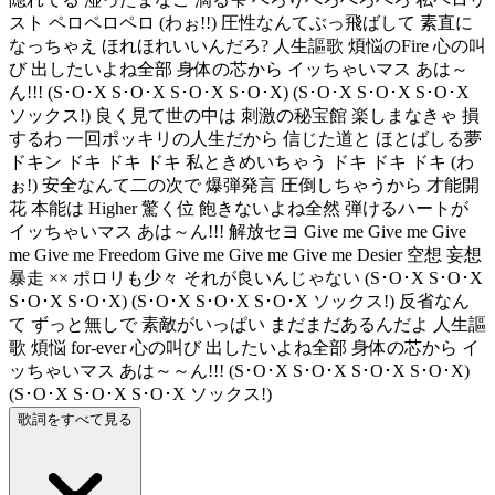
スト ペロペロペロ (わぉ!!) 圧性なんてぶっ飛ばして 素直に
なっちゃえ ほれほれいいんだろ? 人生謳歌 煩悩のFire 心の叫
び 出したいよね全部 身体の芯から イッちゃいマス あは～
ん!!! (S･O･X S･O･X S･O･X S･O･X) (S･O･X S･O･X S･O･X
ソックス!) 良く見て世の中は 刺激の秘宝館 楽しまなきゃ 損
するわ 一回ポッキリの人生だから 信じた道と ほとばしる夢
ドキン ドキ ドキ ドキ 私ときめいちゃう ドキ ドキ ドキ (わ
ぉ!) 安全なんて二の次で 爆弾発言 圧倒しちゃうから 才能開
花 本能は Higher 驚く位 飽きないよね全然 弾けるハートが
イッちゃいマス あは～ん!!! 解放セヨ Give me Give me Give
me Give me Freedom Give me Give me Give me Desier 空想 妄想
暴走 ×× ポロリも少々 それが良いんじゃない (S･O･X S･O･X
S･O･X S･O･X) (S･O･X S･O･X S･O･X ソックス!) 反省なん
て ずっと無しで 素敵がいっぱい まだまだあるんだよ 人生謳
歌 煩悩 for-ever 心の叫び 出したいよね全部 身体の芯から イ
ッちゃいマス あは～～ん!!! (S･O･X S･O･X S･O･X S･O･X)
(S･O･X S･O･X S･O･X ソックス!)
歌詞をすべて見る