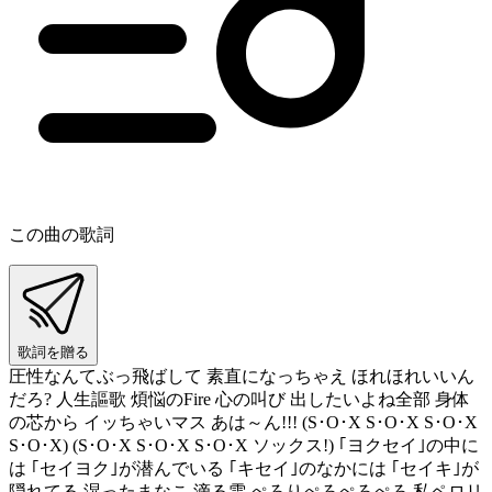
この曲の歌詞
歌詞を贈る
圧性なんてぶっ飛ばして 素直になっちゃえ ほれほれいいん
だろ? 人生謳歌 煩悩のFire 心の叫び 出したいよね全部 身体
の芯から イッちゃいマス あは～ん!!! (S･O･X S･O･X S･O･X
S･O･X) (S･O･X S･O･X S･O･X ソックス!) ｢ヨクセイ｣の中に
は ｢セイヨク｣が潜んでいる ｢キセイ｣のなかには ｢セイキ｣が
隠れてる 湿ったまなこ 滴る雫 ぺろりぺろぺろぺろ 私ペロリ