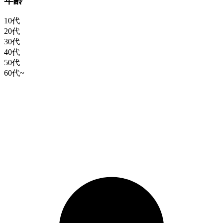
年齢
10代
20代
30代
40代
50代
60代~