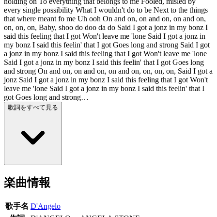
holding on To everything that belongs to me Fooled, misled by
every single possibility What I wouldn't do to be Next to the things
that where meant fo me Uh ooh On and on, on and on, on and on,
on, on, on, Baby, shoo do doo da do Said I got a jonz in my bonz I
said this feeling that I got Won't leave me 'lone Said I got a jonz in
my bonz I said this feelin' that I got Goes long and strong Said I got
a jonz in my bonz I said this feeling that I got Won't leave me 'lone
Said I got a jonz in my bonz I said this feelin' that I got Goes long
and strong On and on, on and on, on and on, on, on, on, Said I got a
jonz Said I got a jonz in my bonz I said this feeling that I got Won't
leave me 'lone Said I got a jonz in my bonz I said this feelin' that I
got Goes long and strong…
歌詞をすべて見る
楽曲情報
歌手名
D'Angelo