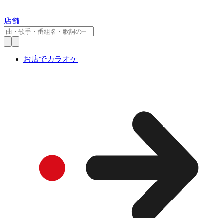
店舗
お店でカラオケ