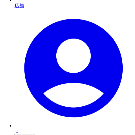
店舗
...