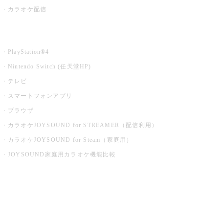
カラオケ配信
家庭用カラオケ
PlayStation®4
Nintendo Switch (任天堂HP)
テレビ
スマートフォンアプリ
ブラウザ
カラオケJOYSOUND for STREAMER（配信利用）
カラオケJOYSOUND for Steam（家庭用）
JOYSOUND家庭用カラオケ機能比較
アプリ・モバイルサービス一覧
音楽ニュース powered by ナタリー