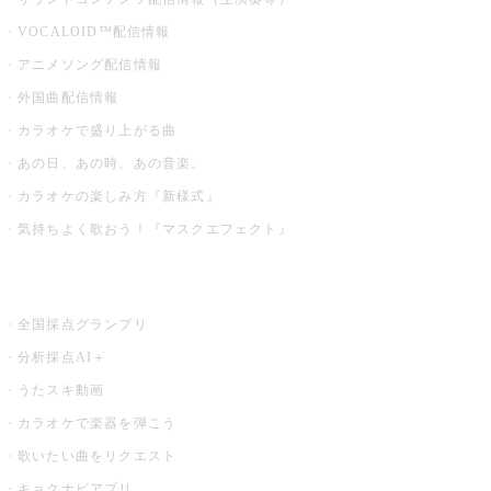
VOCALOID™配信情報
アニメソング配信情報
外国曲配信情報
カラオケで盛り上がる曲
あの日、あの時、あの音楽。
カラオケの楽しみ方『新様式』
気持ちよく歌おう！『マスクエフェクト』
お店でもっと楽しむ
全国採点グランプリ
分析採点AI＋
うたスキ動画
カラオケで楽器を弾こう
歌いたい曲をリクエスト
キョクナビアプリ