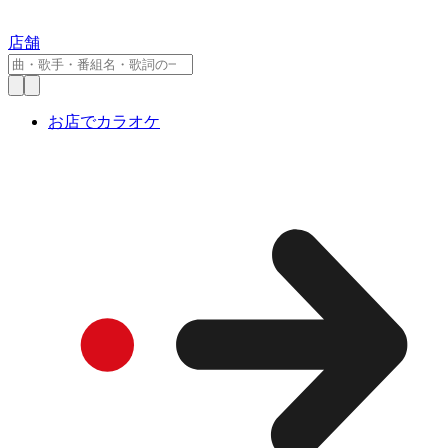
店舗
お店でカラオケ