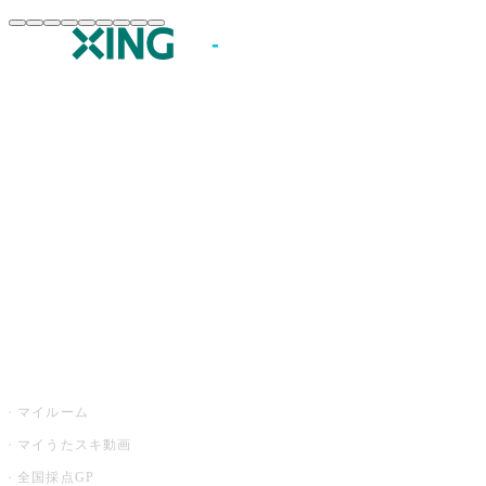
JOYSOUND.comトップ
カラオケ楽曲・歌詞検索
カラオケ店舗検索
全国カラオケ大会
イベント・キャンペーン
うたスキ
マイルーム
マイうたスキ動画
全国採点GP