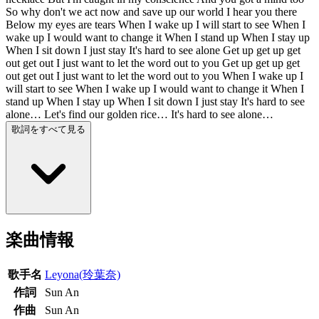
So why don't we act now and save up our world I hear you there
Below my eyes are tears When I wake up I will start to see When I
wake up I would want to change it When I stand up When I stay up
When I sit down I just stay It's hard to see alone Get up get up get
out get out I just want to let the word out to you Get up get up get
out get out I just want to let the word out to you When I wake up I
will start to see When I wake up I would want to change it When I
stand up When I stay up When I sit down I just stay It's hard to see
alone… Let's find our golden rice… It's hard to see alone…
歌詞をすべて見る
楽曲情報
歌手名
Leyona(玲葉奈)
作詞
Sun An
作曲
Sun An