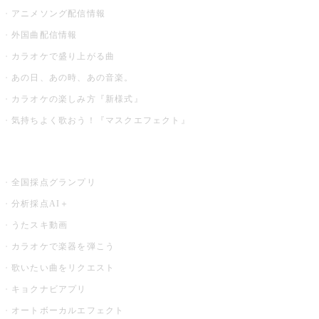
アニメソング配信情報
外国曲配信情報
カラオケで盛り上がる曲
あの日、あの時、あの音楽。
カラオケの楽しみ方『新様式』
気持ちよく歌おう！『マスクエフェクト』
お店でもっと楽しむ
全国採点グランプリ
分析採点AI＋
うたスキ動画
カラオケで楽器を弾こう
歌いたい曲をリクエスト
キョクナビアプリ
オートボーカルエフェクト