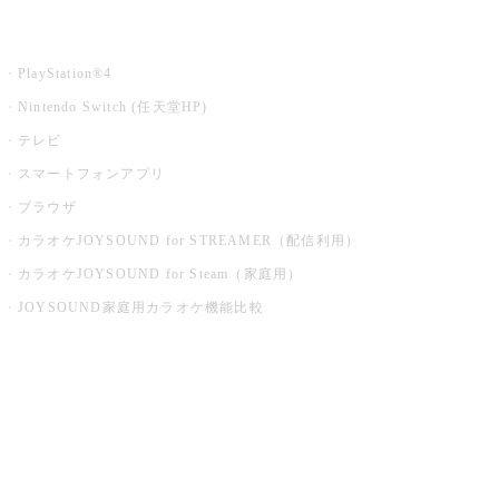
家庭用カラオケ
PlayStation®4
Nintendo Switch (任天堂HP)
テレビ
スマートフォンアプリ
ブラウザ
カラオケJOYSOUND for STREAMER（配信利用）
カラオケJOYSOUND for Steam（家庭用）
JOYSOUND家庭用カラオケ機能比較
アプリ・モバイルサービス一覧
音楽ニュース powered by ナタリー
その他