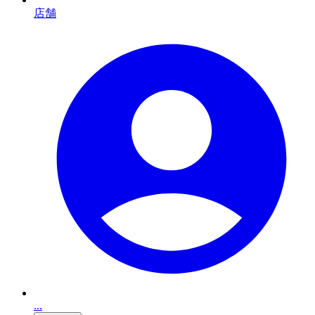
店舗
...