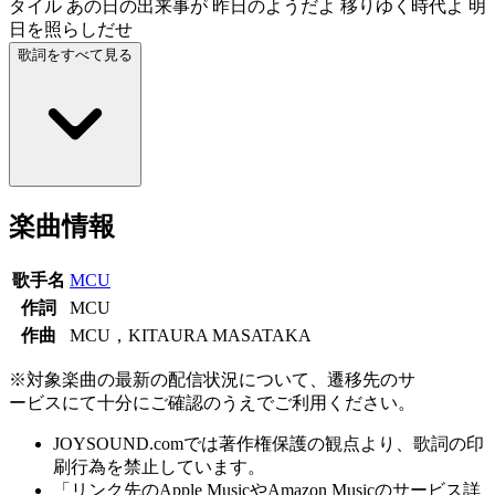
タイル あの日の出来事が 昨日のようだよ 移りゆく時代よ 明
日を照らしだせ
歌詞をすべて見る
楽曲情報
歌手名
MCU
作詞
MCU
作曲
MCU，KITAURA MASATAKA
※対象楽曲の最新の配信状況について、遷移先のサ
ービスにて十分にご確認のうえでご利用ください。
JOYSOUND.comでは著作権保護の観点より、歌詞の印
刷行為を禁止しています。
「リンク先のApple MusicやAmazon Musicのサービス詳