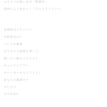
カラオケの楽しみ方『新様式』
気持ちよく歌おう！『マスクエフェクト』
お店でもっと楽しむ
全国採点グランプリ
分析採点AI＋
うたスキ動画
カラオケで楽器を弾こう
歌いたい曲をリクエスト
キョクナビアプリ
オートボーカルエフェクト
あなたの最適キー
サビカラ
JOYKIDS
X PARK