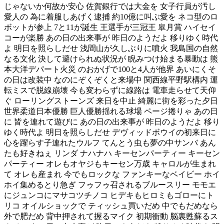
じゃないか何故か安心 佐賀銀行では大金を 女子行員が汚し
愛人の 為に着服しあげく逮捕 約10億に叫ぶ愛を ネコ型のロ
ボットが参上 7と11が誕生 王選手が三冠王 皐月賞 ハイセイ
コーが楽勝 あの日の出来事が 昨日のようだよ 移りゆく時代
よ 明日を照らしだせ 浅間山が久しぶりに噴火 我島国の自然
なる文化 決して避けられぬ状況が 睨みつけ始まる暴動は 熊
本大洋デパート火災 のおかげで100と4人が他界 あいにくそ
の日は改装中 なのにぞくぞくと来場中 関西線平野駅構内 運
転ミスで脱線崩壊 今も変わらずに線路は 電車走らせて天仰
ぐ ローリングストーンズ 来日を中止 綺麗に街を彩った夕日
世界柔道日本優勝 巨人優勝揺れる球場 ページ捲りゃ あの日
に 皆を連れて遊びに あの日の出来事が 昨日のようだよ 移り
ゆく時代よ 明日を照らしだせ デヴィッドボウイの初来日に
心を躍らす子連れたウルフ てんとう虫も夢の中サンバ あん
たも好きねぇ リンダ ナハナハ キーセンパーティー キーセン
パーティー オレもオヤジもキーセン万歳 キャロルが生まれ
て オレも産まれ 今でもロックな ファンキーなベイビー ホイ
ホイ集めるとり急ぎ フゥフゥ召されるブルースリー モモエ
にジュンコにマサコツチノコ ヒデキもヒロミもゴローにト
リコ オイルショックで ティッシュ買いだめ 中でもだめなら
外で肥だめ 背中押されて握るマイク 初期衝動 脳裏甦蘇るス