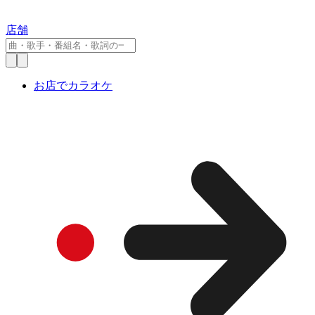
店舗
お店でカラオケ