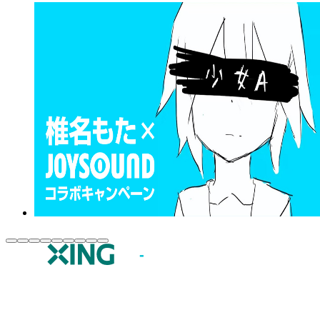
JOYSOUND.comトップ
カラオケ楽曲・歌詞検索