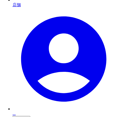
店舗
...