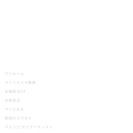
カラオケ店舗検索
全国カラオケ大会
イベント・キャンペーン
うたスキ
マイルーム
マイうたスキ動画
全国採点GP
分析採点
マイりれき
前回のカラオケ
マイうた/マイアーティスト