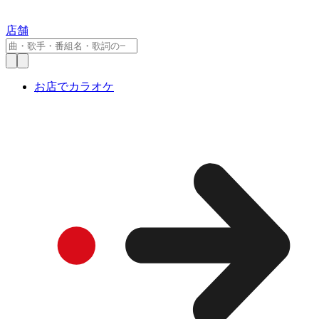
店舗
お店でカラオケ