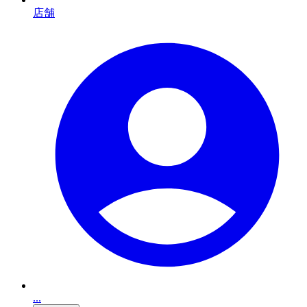
店舗
...