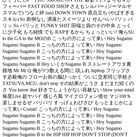
フィーバー FAST FOOD SHOP さえもシルバー (ジーマルヤ
スマルで) つなぐ絆 (un) DOWN TOWN 原点立ち (やばすぎる
スキル) So 前例なし 洒落たスイーツより せんべいバリッ バ
リッ So バリッと FUNKY SHIT 田端と袋のその中央 とっく
に少子化 もろ純情 でも RAPするから ちょっといい? 俺らSU
to the GA to the MOのB こっちの方によって来い Hey Sugamo
Sugamo Sugamo B こっちの方によって来い Hey Sugamo
Sugamo Sugamo B こっちの方によって来い Hey Sugamo
Sugamo Sugamo B こっちの方によって来い Hey Sugamo
Sugamo Sugamo B Hey いくかSugamo B ストレートアウタ裏
路地 Mr Mr Q 俺が3つ数える間に 頭ふれ hiphop フリップさ
す必殺俺の フローお前の脳ひっかく ついに交差同じ学校さ
TATSUYA,MCU, don't stop その結果がこうさ まだまだ続くの
さ You know that 好きでしょうがない容赦ない blow your mind
毎度Live 超ヤバイ 感じろ風 マイクロフォン借せ マジ100％
楽しませるぜ バリバリ すっげぇわびさび もっとまじかによ
って来い Comin' こっちの方によって来い Hey Sugamo
Sugamo Sugamo B こっちの方によって来い Hey Sugamo
Sugamo Sugamo B こっちの方によって来い Hey Sugamo
Sugamo Sugamo B こっちの方によって来い Hey Sugamo
Sugamo Sugamo B to the HIP HIP HOP DON'T STOP (DON'T