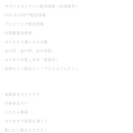
サウンドコンテンツ配信情報（生演奏等）
VOCALOID™配信情報
アニメソング配信情報
外国曲配信情報
カラオケで盛り上がる曲
あの日、あの時、あの音楽。
カラオケの楽しみ方『新様式』
気持ちよく歌おう！『マスクエフェクト』
お店でもっと楽しむ
全国採点グランプリ
分析採点AI＋
うたスキ動画
カラオケで楽器を弾こう
歌いたい曲をリクエスト