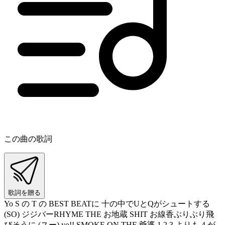
この曲の歌詞
歌詞を贈る
Yo S の T の BEST BEATに 十の中でUとQがシュートする
(SO) ジジバーRHYME THE お地蔵 SHIT お線香ぶりぶり飛
びそうに (スー) yo!! SMOKE ON THE 爺婆 1 2 3 よりも 4 が