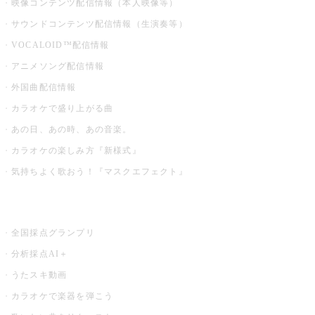
映像コンテンツ配信情報（本人映像等）
サウンドコンテンツ配信情報（生演奏等）
VOCALOID™配信情報
アニメソング配信情報
外国曲配信情報
カラオケで盛り上がる曲
あの日、あの時、あの音楽。
カラオケの楽しみ方『新様式』
気持ちよく歌おう！『マスクエフェクト』
お店でもっと楽しむ
全国採点グランプリ
分析採点AI＋
うたスキ動画
カラオケで楽器を弾こう