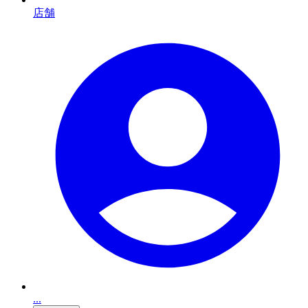
店舗
...