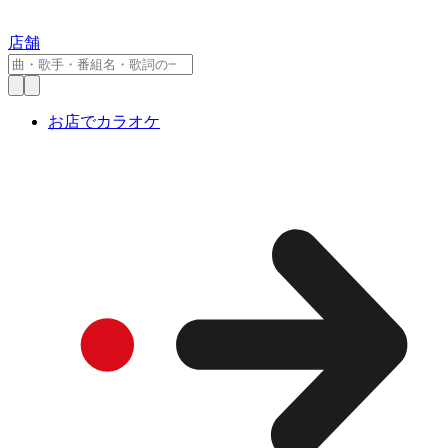
店舗
お店でカラオケ