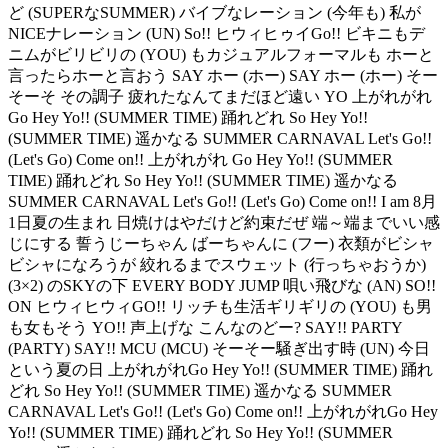
ど (SUPERなSUMMER) バイブなレーション (今年も) 私が
NICEナレーション (UN) So!! ヒウィヒゥイGo!! ビキニもデ
ニムがビリビリの (YOU) もカジュアルフォーマルも ホーと
言ったらホーと言おう SAY ホー (ホー) SAY ホー (ホー) そー
そーそ その調子 疲れたなんてまだほど遠い YO 上がれがれ
Go Hey Yo!! (SUMMER TIME) 踊れどれ So Hey Yo!!
(SUMMER TIME) 遥かなる SUMMER CARNAVAL Let's Go!!
(Let's Go) Come on!! 上がれがれ Go Hey Yo!! (SUMMER
TIME) 踊れどれ So Hey Yo!! (SUMMER TIME) 遥かなる
SUMMER CARNAVAL Let's Go!! (Let's Go) Come on!! I am 8月
1日夏の生まれ 日焼けはやだけど約束だぜ 端～端までいい感
じにする 誓うじーちゃん ばーちゃんに (フー) 衣類がビシャ
ビシャになろうが 絞れるまでスウェット (行っちゃおうか)
(3×2) のSKYの下 EVERY BODY JUMP 唄い飛びな (AN) SO!!
ON ヒウィヒウィGO!! リッチも生活ギリギリの (YOU) も男
も女もそう YO!! 声上げな こんなのどー? SAY!! PARTY
(PARTY) SAY!! MCU (MCU) そーそー騒ぎ出す時 (UN) 今日
という夏の日 上がれがれGo Hey Yo!! (SUMMER TIME) 踊れ
どれ So Hey Yo!! (SUMMER TIME) 遥かなる SUMMER
CARNAVAL Let's Go!! (Let's Go) Come on!! 上がれがれGo Hey
Yo!! (SUMMER TIME) 踊れどれ So Hey Yo!! (SUMMER