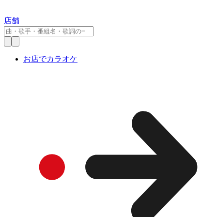
店舗
お店でカラオケ