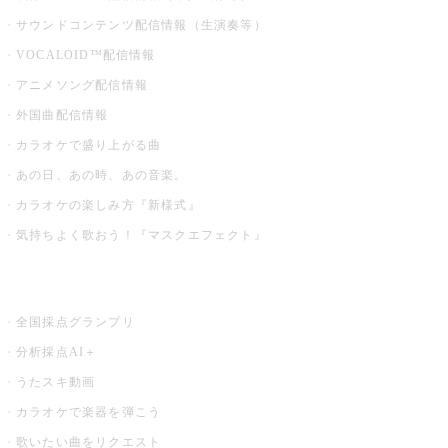
サウンドコンテンツ配信情報（生演奏等）
VOCALOID™配信情報
アニメソング配信情報
外国曲配信情報
カラオケで盛り上がる曲
あの日、あの時、あの音楽。
カラオケの楽しみ方『新様式』
気持ちよく歌おう！『マスクエフェクト』
お店でもっと楽しむ
全国採点グランプリ
分析採点AI＋
うたスキ動画
カラオケで楽器を弾こう
歌いたい曲をリクエスト