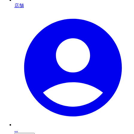
店舗
...