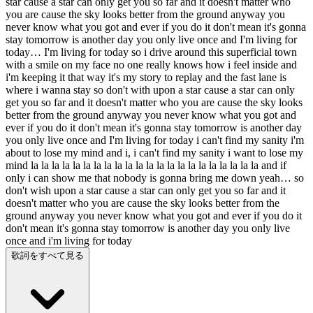
star cause a star can only get you so far and it doesn't matter who
you are cause the sky looks better from the ground anyway you
never know what you got and ever if you do it don't mean it's gonna
stay tomorrow is another day you only live once and I'm living for
today… I'm living for today so i drive around this superficial town
with a smile on my face no one really knows how i feel inside and
i'm keeping it that way it's my story to replay and the fast lane is
where i wanna stay so don't with upon a star cause a star can only
get you so far and it doesn't matter who you are cause the sky looks
better from the ground anyway you never know what you got and
ever if you do it don't mean it's gonna stay tomorrow is another day
you only live once and I'm living for today i can't find my sanity i'm
about to lose my mind and i, i can't find my sanity i want to lose my
mind la la la la la la la la la la la la la la la la la la la la la la and if
only i can show me that nobody is gonna bring me down yeah… so
don't wish upon a star cause a star can only get you so far and it
doesn't matter who you are cause the sky looks better from the
ground anyway you never know what you got and ever if you do it
don't mean it's gonna stay tomorrow is another day you only live
once and i'm living for today
歌詞をすべて見る