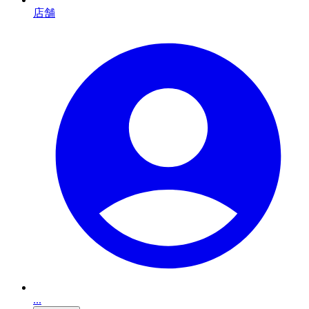
店舗
...