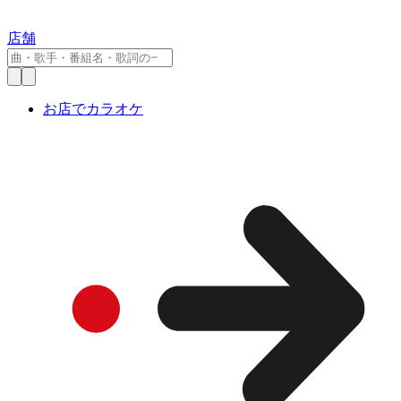
店舗
お店でカラオケ