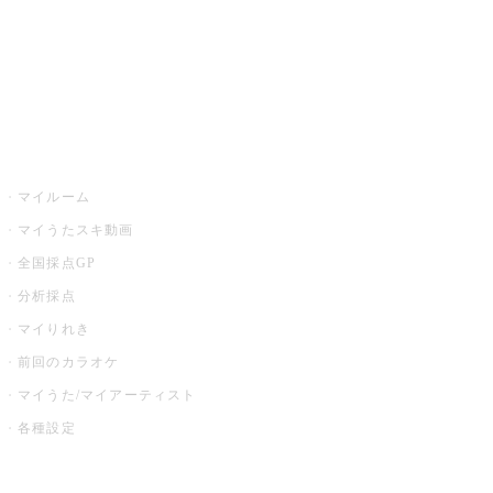
全国カラオケ大会
イベント・キャンペーン
うたスキ
マイルーム
マイうたスキ動画
全国採点GP
分析採点
マイりれき
前回のカラオケ
マイうた/マイアーティスト
各種設定
お店でカラオケ