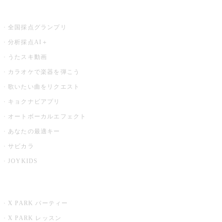
お店でもっと楽しむ
全国採点グランプリ
分析採点AI＋
うたスキ動画
カラオケで楽器を弾こう
歌いたい曲をリクエスト
キョクナビアプリ
オートボーカルエフェクト
あなたの最適キー
サビカラ
JOYKIDS
X PARK
X PARK パーティー
X PARK レッスン