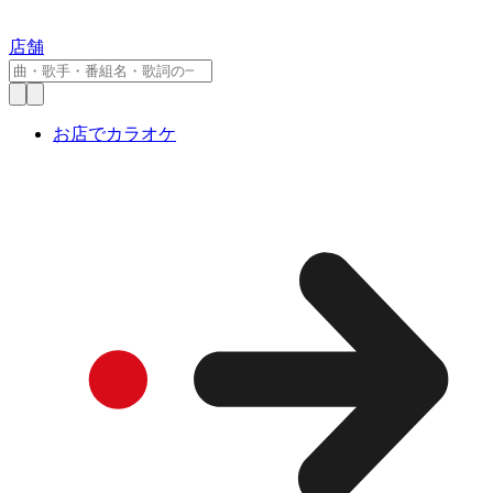
店舗
お店でカラオケ