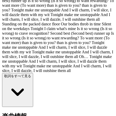
best) runner up Is it so wrong (Is it so wrong) to want rewarding? To
want more (To want more) than is given to you? than is given to
you? Tonight make me unstoppable And I will charm, I will slice, I
will dazzle them with my wit Tonight make me unstoppable And I
will charm, I will slice, I will dazzle, I will outshine them all
Standing on the packed dance floor Our bodies throb in time Silent
on the weekdays Tonight I claim what's mine Is it so wrong (Is it so
wrong) to crave recognition? Second best (Second best) runner up Is
it so wrong (Is it so wrong) to want rewarding? To want more (To
want more) than is given to you? than is given to you? Tonight
make me unstoppable And I will charm, I will slice, I will dazzle
them with my wit Tonight make me unstoppable And I will charm, I
will slice, I will dazzle, I will outshine them all Oh… Tonight make
me unstoppable And I will charm, I will slice, I will dazzle them
with my wit Tonight make me unstoppable And I will charm, I will
slice, I will dazzle, I will outshine them all
歌詞をすべて見る