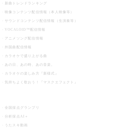
新曲トレンドランキング
映像コンテンツ配信情報（本人映像等）
サウンドコンテンツ配信情報（生演奏等）
VOCALOID™配信情報
アニメソング配信情報
外国曲配信情報
カラオケで盛り上がる曲
あの日、あの時、あの音楽。
カラオケの楽しみ方『新様式』
気持ちよく歌おう！『マスクエフェクト』
お店でもっと楽しむ
全国採点グランプリ
分析採点AI＋
うたスキ動画