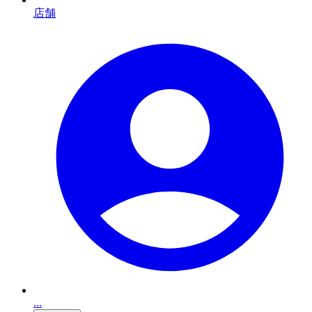
店舗
...