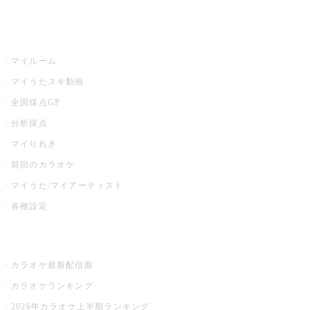
うたスキ
マイルーム
マイうたスキ動画
全国採点GP
分析採点
マイりれき
前回のカラオケ
マイうた/マイアーティスト
各種設定
お店でカラオケ
カラオケ最新配信曲
カラオケランキング
2026年カラオケ上半期ランキング