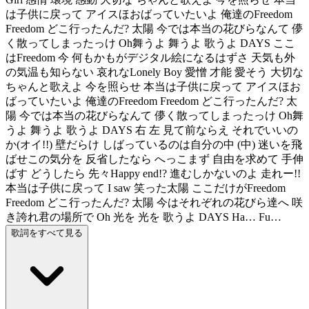
は子供に戻って アイスほおばっていたいよ 俺達のFreedom
Freedom どこ行ったんだ? 太陽 今では本当の花びらなんて 儚
く散ってしまったっけ Oh舞うよ 舞うよ 歌うよ DAYS ここ
はFreedom 今 何もかもがデジタル絵になるはずさ 天気も外
の気温も知らない 哀れなLonely Boy 愛憎 才能 愛そう 大切な
ちゃんと歌えよ 今を照らせ 本当は子供に戻って アイスほお
ばっていたいよ 俺達のFreedom Freedom どこ行ったんだ? 太
陽 今では本当の花びらなんて 儚く散ってしまったっけ Oh舞
うよ 舞うよ 歌うよ DAYS 右 左 見て前ならえ それでいいの
か(オイ!!) 壁だらけ しばっているのは自分の中 (中) 迷いを飛
ばせこの気分を 反省したなら へっこまず 自由を求めて 手伸
ばす どうしたら 先々Happy end!? 進むしかないのよ 走れー!!
本当は子供に戻って I saw 笑った太陽 ここだけがFreedom
Freedom どこ行ったんだ? 太陽 今はそれぞれの花びら達へ 咲
き誇れ君の場所で Oh 光を 光を 歌うよ DAYS Ha… Fu…
歌詞をすべて見る