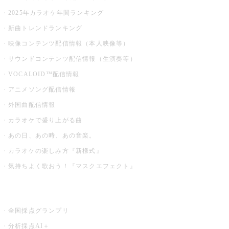
2025年カラオケ年間ランキング
新曲トレンドランキング
映像コンテンツ配信情報（本人映像等）
サウンドコンテンツ配信情報（生演奏等）
VOCALOID™配信情報
アニメソング配信情報
外国曲配信情報
カラオケで盛り上がる曲
あの日、あの時、あの音楽。
カラオケの楽しみ方『新様式』
気持ちよく歌おう！『マスクエフェクト』
お店でもっと楽しむ
全国採点グランプリ
分析採点AI＋