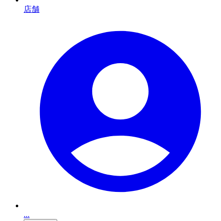
店舗
...