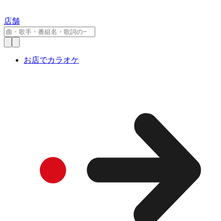
店舗
お店でカラオケ