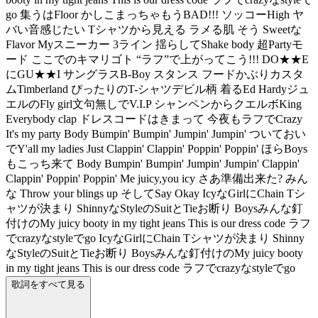
go 集うはFloor かしこまっちゃもうBAD!!! ソッコーHigh ヤ
バい音感じたい Tシャツから見える ラメる肌 そう Sweetな
Flavor Myスニーカー 3ライン 揺らしてShake body 超Partyモ
ード ここでのキマリゴト “ラフ”で上がってこう!!! DO★★E
にGU★★I サングラスB-Boy スタンス フードかぶりカスタ
ムTimberland ぴったりのT-シャツデビル柄 着るEd Hardyジュ
エルのFly girl文句無しでV.I.P シャンペンからクエルボKing
Everybody clap ドレスコードはきまって 今夜もラフでCrazy
It's my party Body Bumpin' Bumpin' Jumpin' Jumpin' ついておい
でY'all my ladies Just Clappin' Clappin' Poppin' Poppin' ほらBoys
もこっち来て Body Bumpin' Bumpin' Jumpin' Jumpin' Clappin'
Clappin' Poppin' Poppin' Me juicy,you icy さあ準備出来た? みん
な Throw your blings up そしてSay Okay IcyなGirlにChain Tシ
ャツが決まり ShinnyなStyleのSuitとTieお断り Boysみんな釘
付けのMy juicy booty in my tight jeans This is our dress code ラフ
でcrazyなstyleでgo IcyなGirlにChain Tシャツが決まり Shinny
なStyleのSuitとTieお断り Boysみんな釘付けのMy juicy booty
in my tight jeans This is our dress code ラフでcrazyなstyleでgo
歌詞をすべて見る