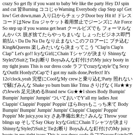
crazy So get fly if you want to baby We like the party Hey DJ spin
and cut 皆Burning ココじゃWarning Everybody clap Step up! Get
low! Get down,man 入り口からチェックDoor boy Hit it! ドレス
コードはNew Era ジャケット着用禁止でジーンズに Air Force
So step up if you wanna get heart クールビズでも フォーマルな
んかパス 脱ぎ捨てたらやっちまいな しょったビジネス即門
前払い Da Da Na Da なり止まないこのフロアーに ブチ込む
King&Queens 楽しみたいなら決まってこう “Clap'n Clap'n
Clap” Let's go!! IcyなGirlにChain Tシャツが決まり Shinnyな
StyleのSuitとTieお断り Boysみんな釘付けのMy juicy booty in
my tight jeans This is our dress code ラフでcrazyなstyleでg Sexy
なOutfit HordyのCapで I got my nails done,Perfect! It's
12o'clock,yeah 完璧にCoolなMy crewと乗り込むParty 照れない
で騒げみんな Shake yo bum bum like Trina さりげなくHa★★y
のJewels 足元決めるBrand new Gu★★l shoes Body Bumpin'
Bumpin' Jumpin' Jumpin' ついておいでY'all my ladies Just
Clappin' Clappin' Poppin' Poppin' ほらBoysもこっち来て Body
Bumpin' Bumpin' Jumpin' Jumpin' Clappin' Clappin' Poppin'
Poppin' Me juicy,you icy さあ準備出来た? みんな Throw your
blings up そしてSay Okay IcyなGirlにChain Tシャツが決まり
ShinnyなStyleのSuitとTieお断り Boysみんな釘付けのMy juicy
booty in my tight jeans This is our dress code ラフでcrazyなstyleで