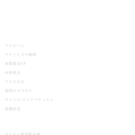
全国カラオケ大会
イベント・キャンペーン
うたスキ
マイルーム
マイうたスキ動画
全国採点GP
分析採点
マイりれき
前回のカラオケ
マイうた/マイアーティスト
各種設定
お店でカラオケ
カラオケ最新配信曲