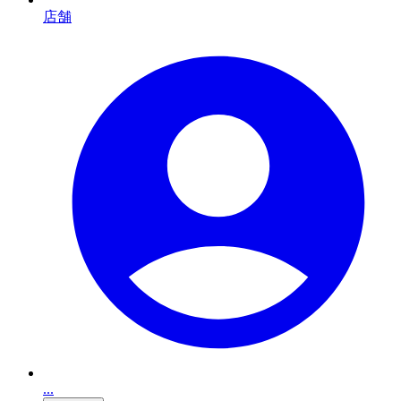
店舗
...