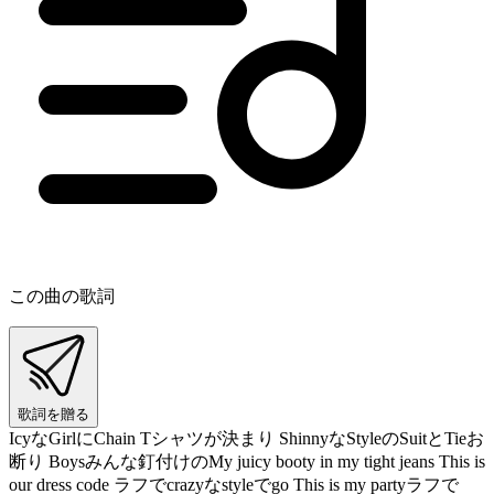
この曲の歌詞
歌詞を贈る
IcyなGirlにChain Tシャツが決まり ShinnyなStyleのSuitとTieお
断り Boysみんな釘付けのMy juicy booty in my tight jeans This is
our dress code ラフでcrazyなstyleでgo This is my partyラフで