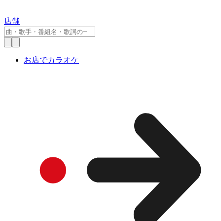
店舗
お店でカラオケ