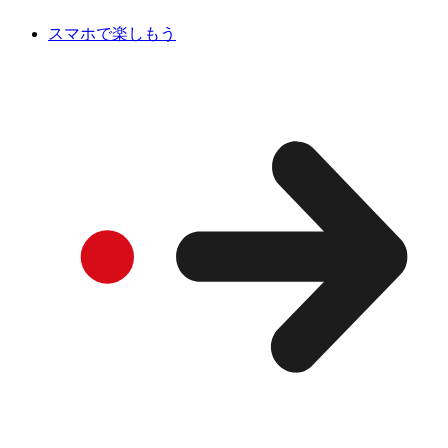
スマホで楽しもう