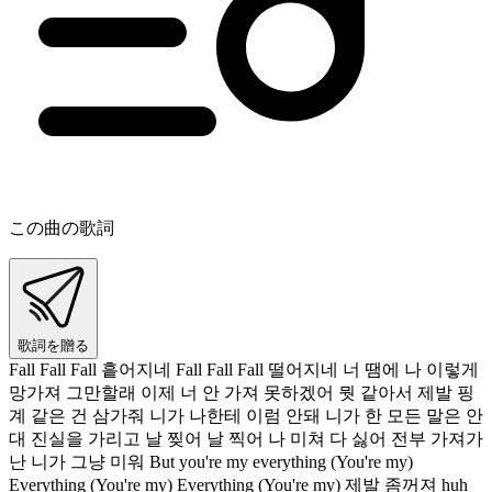
この曲の歌詞
歌詞を贈る
Fall Fall Fall 흩어지네 Fall Fall Fall 떨어지네 너 땜에 나 이렇게
망가져 그만할래 이제 너 안 가져 못하겠어 뭣 같아서 제발 핑
계 같은 건 삼가줘 니가 나한테 이럼 안돼 니가 한 모든 말은 안
대 진실을 가리고 날 찢어 날 찍어 나 미쳐 다 싫어 전부 가져가
난 니가 그냥 미워 But you're my everything (You're my)
Everything (You're my) Everything (You're my) 제발 좀꺼져 huh