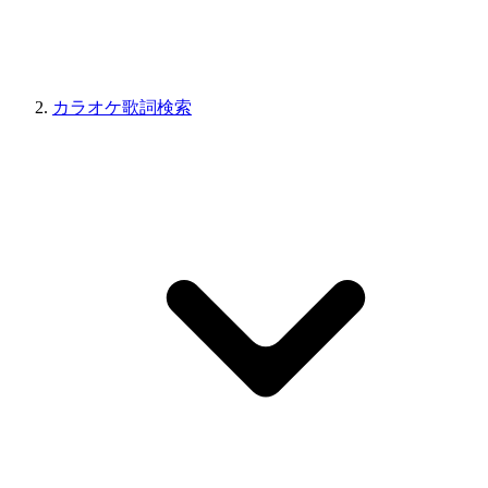
カラオケ歌詞検索