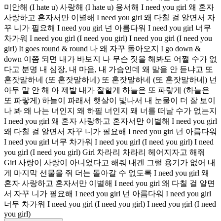
미안해 (I hate u) 사랑해 (I hate u) 용서해 I need you girl 왜 혼자
사랑하고 혼자서만 이별해 I need you girl 왜 다칠 걸 알면서 자
꾸 니가 필요해 I need you girl 넌 아름다워 I need you girl 너무
차가워 I need you girl (I need you girl) I need you girl (I need you
girl) It goes round & round 나 왜 자꾸 돌아오지 I go down &
down 이쯤 되면 내가 바보지 나 무슨 짓을 해봐도 어쩔 수가 없
다고 분명 내 심장, 내 마음, 내 가슴인데 왜 말을 안 듣냐고 또
혼잣말하네 (또 혼잣말하네) 또 혼잣말하네 (또 혼잣말하네) 넌
아무 말 안 해 아 제발 내가 잘할게 하늘은 또 파랗게 (하늘은
또 파랗게) 하늘이 파래서 햇살이 빛나서 내 눈물이 더 잘 보이
나 봐 왜 나는 너인지 왜 하필 너인지 왜 너를 떠날 수가 없는지
I need you girl 왜 혼자 사랑하고 혼자서만 이별해 I need you girl
왜 다칠 걸 알면서 자꾸 니가 필요해 I need you girl 넌 아름다워
I need you girl 너무 차가워 I need you girl (I need you girl) I need
you girl (I need you girl) Girl 차라리 차라리 헤어지자고 해줘
Girl 사랑이 사랑이 아니었다고 해줘 내겐 그럴 용기가 없어 내
게 마지막 선물을 줘 더는 돌아갈 수 없도록 I need you girl 왜
혼자 사랑하고 혼자서만 이별해 I need you girl 왜 다칠 걸 알면
서 자꾸 니가 필요해 I need you girl 넌 아름다워 I need you girl
너무 차가워 I need you girl (I need you girl) I need you girl (I need
you girl)