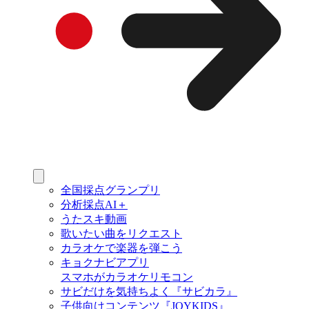
全国採点グランプリ
分析採点AI＋
うたスキ動画
歌いたい曲をリクエスト
カラオケで楽器を弾こう
キョクナビアプリ
スマホがカラオケリモコン
サビだけを気持ちよく『サビカラ』
子供向けコンテンツ『JOYKIDS』