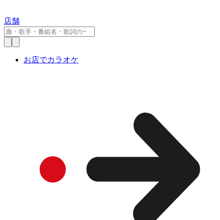
店舗
お店でカラオケ