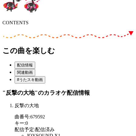
CONTENTS
この曲を楽しむ
配信情報
関連動画
#うたスキ動画
"反撃の大地"
のカラオケ配信情報
反撃の大地
曲番号
:
679592
キー
:
0
配信予定
:
配信済み
JOYSOUND X1