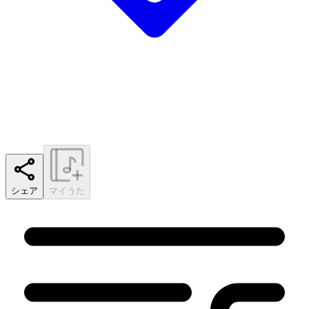
シェア
マイうた