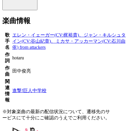
楽曲情報
歌
エレン・イェーガー(CV:梶裕貴)、ジャン・キルシュタ
手
イン(CV:谷山紀章)、ミカサ・アッカーマン(CV:石川由
名
依) from attackers
作
hotaru
詞
作
田中俊亮
曲
関
連
進撃!巨人中学校
情
報
※対象楽曲の最新の配信状況について、遷移先のサ
ービスにて十分にご確認のうえでご利用ください。