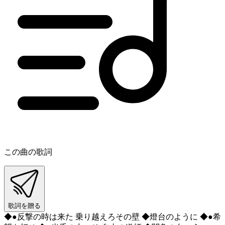
この曲の歌詞
歌詞を贈る
◆●反撃の時は来た 乗り越えろその壁 ◆燈台のように ◆●希