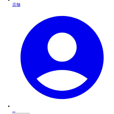
店舗
...