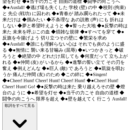
望を灯せ ◆●当千の力こそ 自由の道標 ◆闘争の向こうへ
◆●Ausfall! ◆逃げ場も失くした 学校 (壁) の中 ◆校則 (拘束)
と 先公 (戦功) に囚われ ◆●青春が 踏み躙られたって ◆●未
来だけは ◆掴みたい ◆不条理な あの説教 (声) にも 折れは
しない ◆夢と希望叶えようと ◆●誓った大地 ◆●反撃の時は
来た 未来を呼ぶこの血 ◆煩雑な規律 ◆●すべてを穿て ◆●
反旗を今揚げよう 切り立つその壁に ◆繁栄を求め
◆●Ausfall! ◆誰にも理解らない心は それでも炎のように盛
る ◆●無情に 襲い来る甘噛み (屈辱) ◆●いつかきっと ◆破
ろうと ◆絶望の中 どれだけ屈しても ◆何度だって 立ち上が
れる ◆●仲間 (友) が いるから ◆●進撃の誓い立て その刃を
奮え ◆例えどんな ◆●巨人 (敵) で あろうと ◆●凱旋を唄お
うか 痛んだ仲間 (友) のため ◆この絆に ◆●Singen!
◆●Cheer! Hunt! Cheer! Hunt! Cheer! Hunt! ◆●Cheer! Hunt!
Cheer! Hunt! Go! ◆●反撃の時は来た 乗り越えろその壁 ◆燈
台のように ◆●希望を灯せ ◆●当千の力こそ 自由の道標 ◆
闘争の向こうへ 限界を超え ◆●壁を越えてく 行こう Ausfall!
歌詞をすべて見る