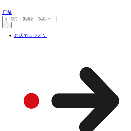
店舗
お店でカラオケ