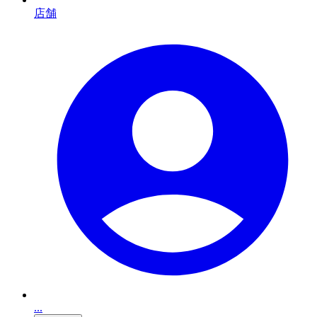
店舗
...