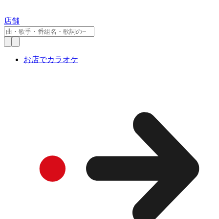
店舗
お店でカラオケ