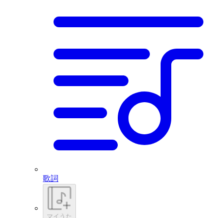
歌詞
マイうた