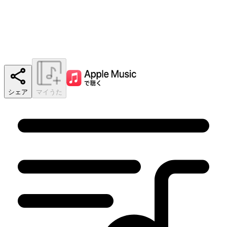
シェア
マイうた