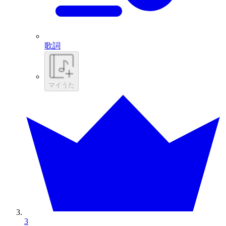
歌詞
マイうた
3