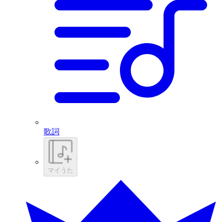
歌詞
マイうた