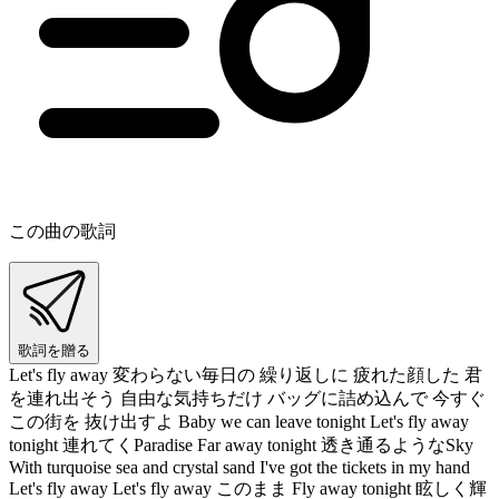
この曲の歌詞
歌詞を贈る
Let's fly away 変わらない毎日の 繰り返しに 疲れた顔した 君
を連れ出そう 自由な気持ちだけ バッグに詰め込んで 今すぐ
この街を 抜け出すよ Baby we can leave tonight Let's fly away
tonight 連れてくParadise Far away tonight 透き通るようなSky
With turquoise sea and crystal sand I've got the tickets in my hand
Let's fly away Let's fly away このまま Fly away tonight 眩しく輝