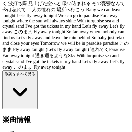
く 波打ち際 見上げた空へと 吸い込まれる その憂鬱なんて
今は忘れて 二人の憧れの 場所へ行こう Baby we can leave
tonight Let's fly away tonight We can go to paradise Far away
tonight where the sun will always shine With turquoise sea and
crystal sand I've got the tickets in my hand Let's fly away Let's fly
away このまま Fly away tonight So far away where nobody can
find us Let's fly away and leave the rain behind So baby just relax
and close your eyes Tomorrow we will be in paradise paradise この
まま Fly away tonight (Let's fly away tonight) 連れてくParadise
Far away tonight 透き通るようなSky With turquoise sea and
crystal sand I've got the tickets in my hand Let's fly away Let's fly
away このまま Fly away tonight
歌詞をすべて見る
楽曲情報