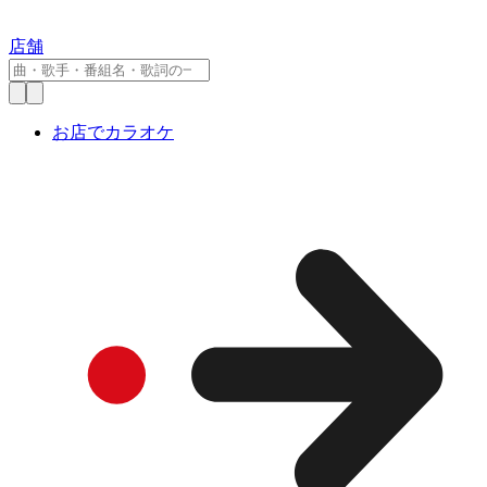
店舗
お店でカラオケ