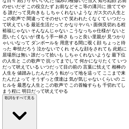
な日々 続けりゃいいんだ 悩みの種撒いた当人 知らぬ顔 お前
のせいだぞ この役立たず お前などそこ等の溝川に 捨ててや
る 誰だって見向きも しちゃくれないような ガス欠の人生と
この歌声で 間違ってそのせいで 笑われたくなくて いつだっ
て吠えている 最近生活だって かなりヤバい 面倒見切れる程
裕福じゃない そんなんじゃない こうなっちゃ仕様が ないと
思いたくないが 僕もう手一杯さ もっと良い里親が 見つかり
ゃいいなって ダンボールを 用意する間に覗く顔 ちょっと待
った 卑怯だろう 泣かないでくれ そんな顔をされても 此処に
居場所は無い 誰だって拾いも しちゃくれないような 最下位
の人生と この歌声で 抗ってまでして 何かになりたくて いつ
だって吠えている いつだって目の前の 言葉に怯えて 相棒の
人生を 値踏みしたんだろう 転がって地を這って ここまで来
たんだよって そうずっと僕達は 気が気じゃないくらいの ニ
ヒルを 最悪な人生とこの歌声で この首輪すらも 千切れてし
まう程に 明日だって吠えてやる
歌詞をすべて見る