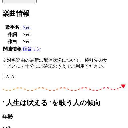
楽曲情報
歌手名
Neru
作詞
Neru
作曲
Neru
関連情報
鏡音リン
※対象楽曲の最新の配信状況について、遷移先のサ
ービスにて十分にご確認のうえでご利用ください。
DATA
"人生は吠える"を歌う人の傾向
年齢