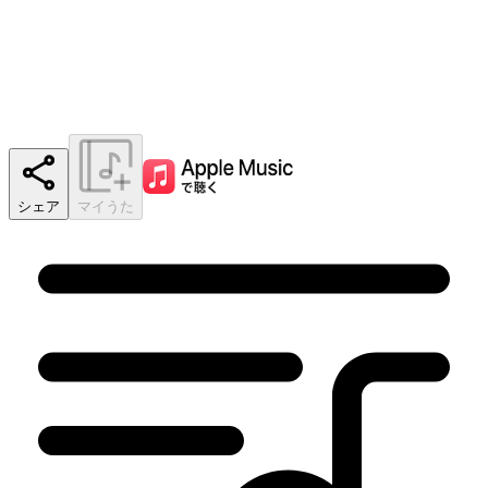
シェア
マイうた