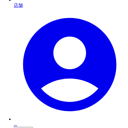
店舗
...