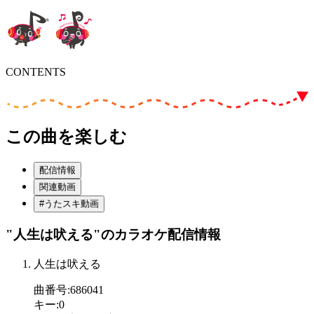
CONTENTS
この曲を楽しむ
配信情報
関連動画
#うたスキ動画
"人生は吠える"
のカラオケ配信情報
人生は吠える
曲番号
:
686041
キー
:
0