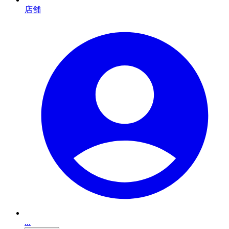
店舗
...