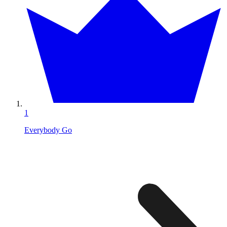
1
Everybody Go