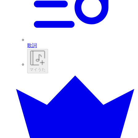
歌詞
マイうた