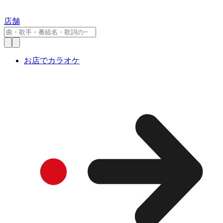
店舗
お店でカラオケ