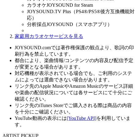
カラオケJOYSOUND for Steam
JOYSOUND.TV Plus（PS4®/PS5®後方互換機能対
応）
分析採点JOYSOUND（スマホアプリ）
家庭用カラオケサービスを見る
JOYSOUND.comでは著作権保護の観点より、歌詞の印
刷行為を禁止しています。
都合により、楽曲情報/コンテンツの内容及び配信予定
が変更となる場合があります。
対応機種が表示されている場合でも、ご利用のシステ
ムによっては選曲できない場合があります。
リンク先のApple MusicやAmazon Musicのサービス詳細
や楽曲の配信状況については各サービスにて十分にご
確認ください。
リンク先のiTunes Storeでご購入される際は商品の内容
を十分にご確認ください。
YouTube動画の表示には
[YouTube API]
を利用していま
す。
ARTIST PICKUP