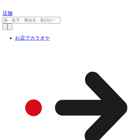
店舗
お店でカラオケ