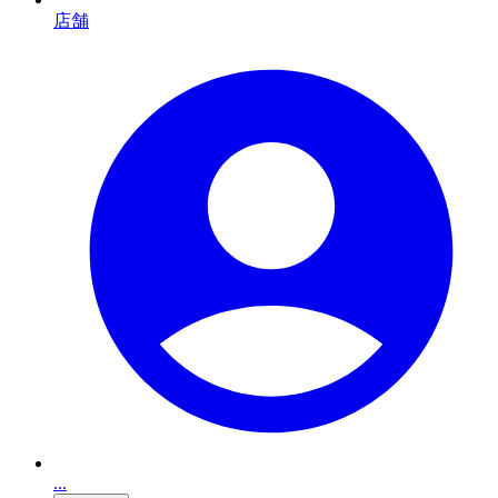
店舗
...