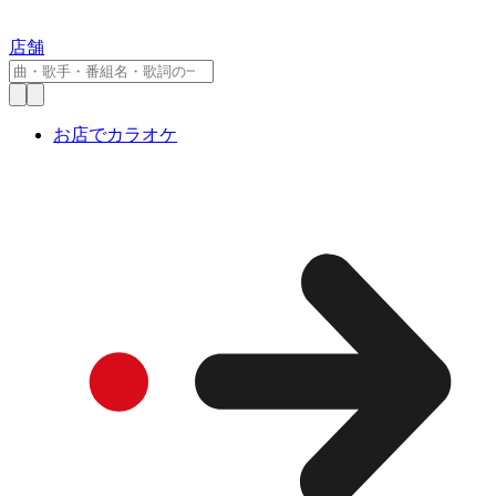
店舗
お店でカラオケ