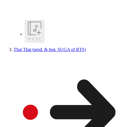
マイうた
That That (prod. & feat. SUGA of BTS)