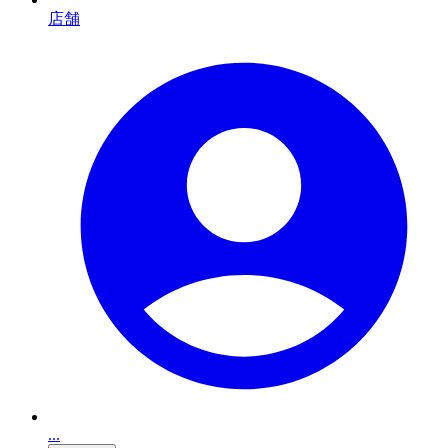
店舗
...