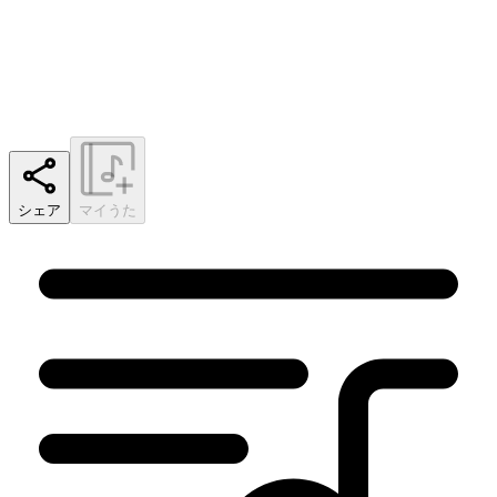
シェア
マイうた