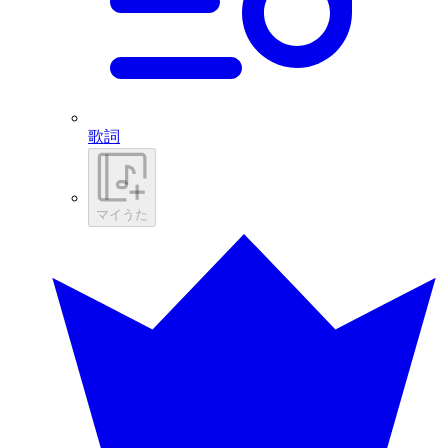
歌詞
マイうた