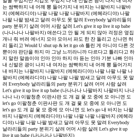
얼굴 두껍지만 지갑도 두껍지 나 내 신발은 광이 나지 내 여자
는 쌈빡하지 내 어깨 뽕 들어가지 내 바지는 나팔바지 나팔바
지 (에헤라디야) 나팔 나팔 나팔 나팔바지 (에헤라디야) 나팔
나팔 나팔 밤새고 달려 아무도 못 말려 Everybody 날라리들의
party 분위기 살려 어머 사람 살려 Let's give it up live it up babe
(나나나나 나팔바지) 애쓴다고 안 될 게 되지 않아 걱정은 옆집
개나 줘 버려 에너지 모아 모아서 파도 한 잔 돌리고 신나면 허
리 돌리고 Would U shut up & let it go oh 틀린 게 아니야 다른 것
뿐이야 판단을 하지 마 그냥 느끼라니까 다르다고 틀리다고 하
지 말란 말씀이야 인마 인마 하지 마 듣는 인마 기분 나빠 인마
내 신발은 광이 나지 내 여자는 쌈빡하지 내 어깨 뽕 들어가지
내 바지는 나팔바지 나팔바지 (에헤라디야) 나팔 나팔 나팔 나
팔바지 (에헤라디야) 나팔 나팔 나팔 밤새고 달려 아무도 못 말
려 Everybody 날라리들의 party 분위기 살려 어머 사람 살려
Let's give it up live it up babe (나나나나 나팔바지 나팔바지 나나
나나 나) 이팔청춘 이판사판 도 개 걸 윷 모 중에 모 아니면 도
let's go 이팔청춘 이판사판 도 개 걸 윷 모 중에 모 아니면 도
let's go 도 개 걸 윷 모 중에 모 아니면 도 let's go 내 바지는 나팔
바지 나팔바지 (에헤라디야) 나팔 나팔 나팔 나팔바지 (에헤라
디야) 나팔 나팔 나팔 밤새고 달려 아무도 못 말려 Everybody
날라리들의 party 분위기 살려 어머 사람 살려 Let's give it up
live it up babe (나나나나 나팔바지)