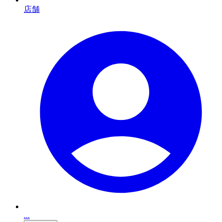
店舗
...