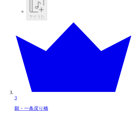
マイうた
3
願・一条戻り橋