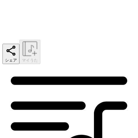
シェア
マイうた