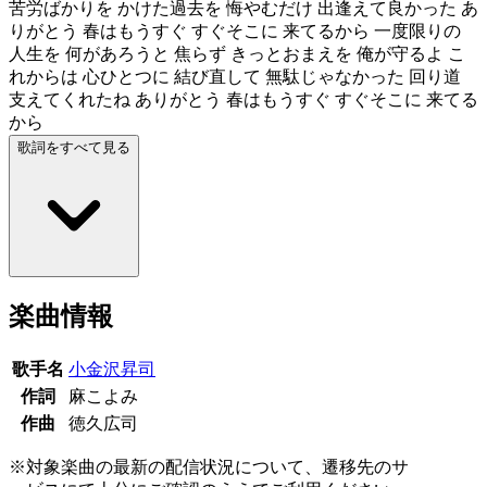
苦労ばかりを かけた過去を 悔やむだけ 出逢えて良かった あ
りがとう 春はもうすぐ すぐそこに 来てるから 一度限りの
人生を 何があろうと 焦らず きっとおまえを 俺が守るよ こ
れからは 心ひとつに 結び直して 無駄じゃなかった 回り道
支えてくれたね ありがとう 春はもうすぐ すぐそこに 来てる
から
歌詞をすべて見る
楽曲情報
歌手名
小金沢昇司
作詞
麻こよみ
作曲
徳久広司
※対象楽曲の最新の配信状況について、遷移先のサ