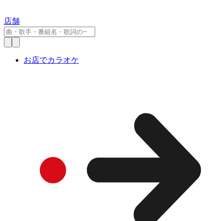
店舗
お店でカラオケ