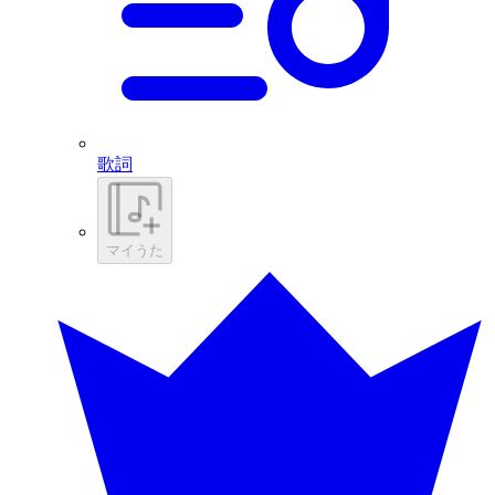
歌詞
マイうた