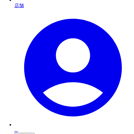
店舗
...