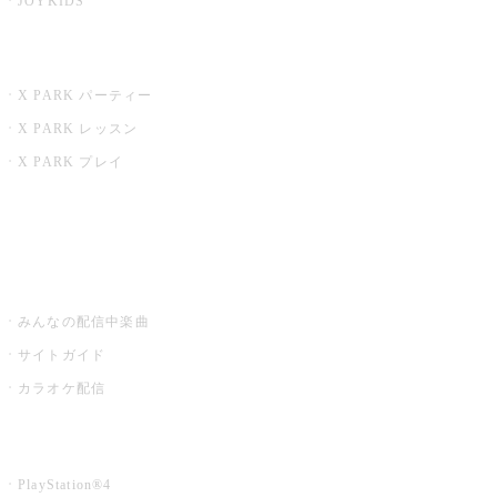
JOYKIDS
X PARK
X PARK パーティー
X PARK レッスン
X PARK プレイ
みるハコ
うたスキ ミュージックポスト
みんなの配信中楽曲
サイトガイド
カラオケ配信
家庭用カラオケ
PlayStation®4