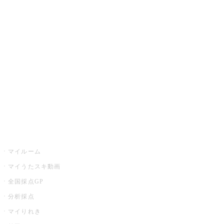
カラオケ楽曲・歌詞検索
カラオケ店舗検索
全国カラオケ大会
イベント・キャンペーン
うたスキ
マイルーム
マイうたスキ動画
全国採点GP
分析採点
マイりれき