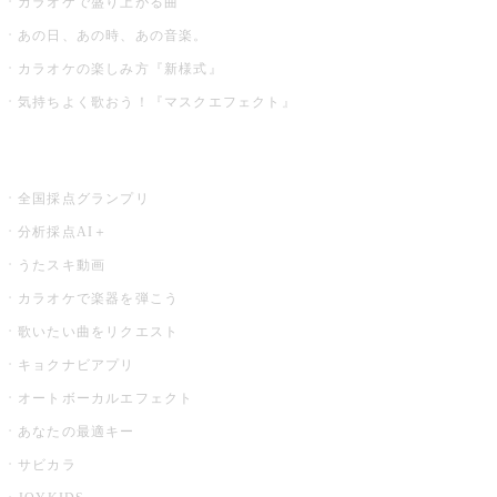
カラオケで盛り上がる曲
あの日、あの時、あの音楽。
カラオケの楽しみ方『新様式』
気持ちよく歌おう！『マスクエフェクト』
お店でもっと楽しむ
全国採点グランプリ
分析採点AI＋
うたスキ動画
カラオケで楽器を弾こう
歌いたい曲をリクエスト
キョクナビアプリ
オートボーカルエフェクト
あなたの最適キー
サビカラ