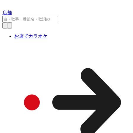
店舗
お店でカラオケ