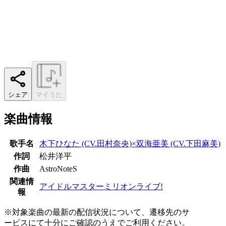
シェア
マイうた
楽曲情報
歌手名
木下ひなた (CV.田村奈央)×双海亜美 (CV.下田麻美)
作詞
松井洋平
作曲
AstroNoteS
関連情
アイドルマスターミリオンライブ!
報
※対象楽曲の最新の配信状況について、遷移先のサ
ービスにて十分にご確認のうえでご利用ください。