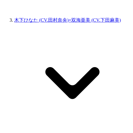
木下ひなた (CV.田村奈央)×双海亜美 (CV.下田麻美)