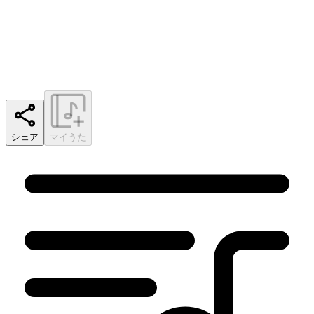
シェア
マイうた