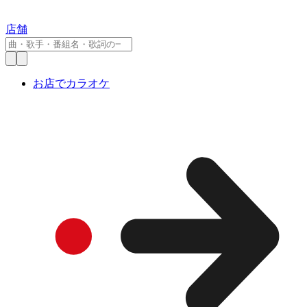
店舗
お店でカラオケ