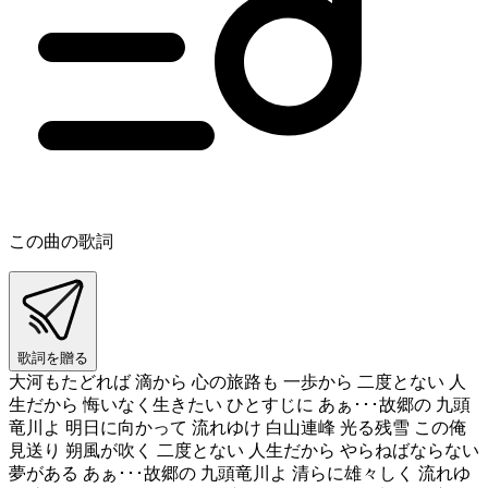
この曲の歌詞
歌詞を贈る
大河もたどれば 滴から 心の旅路も 一歩から 二度とない 人
生だから 悔いなく生きたい ひとすじに あぁ･･･故郷の 九頭
竜川よ 明日に向かって 流れゆけ 白山連峰 光る残雪 この俺
見送り 朔風が吹く 二度とない 人生だから やらねばならない
夢がある あぁ･･･故郷の 九頭竜川よ 清らに雄々しく 流れゆ