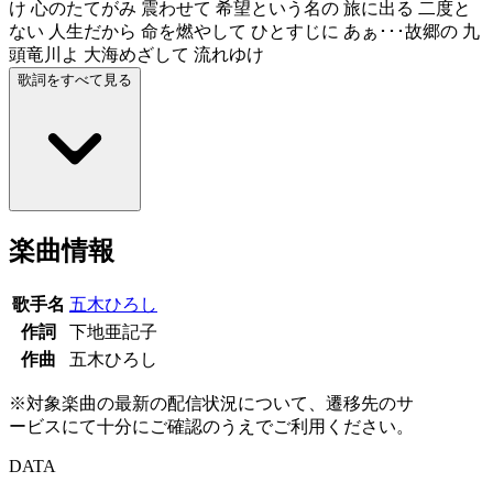
け 心のたてがみ 震わせて 希望という名の 旅に出る 二度と
ない 人生だから 命を燃やして ひとすじに あぁ･･･故郷の 九
頭竜川よ 大海めざして 流れゆけ
歌詞をすべて見る
楽曲情報
歌手名
五木ひろし
作詞
下地亜記子
作曲
五木ひろし
※対象楽曲の最新の配信状況について、遷移先のサ
ービスにて十分にご確認のうえでご利用ください。
DATA