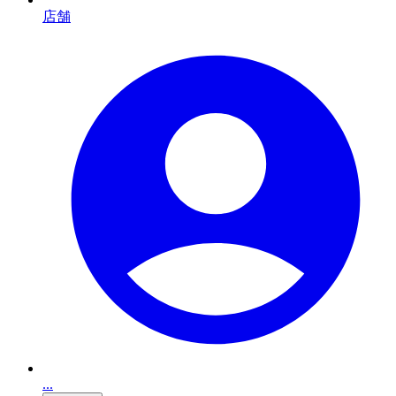
店舗
...