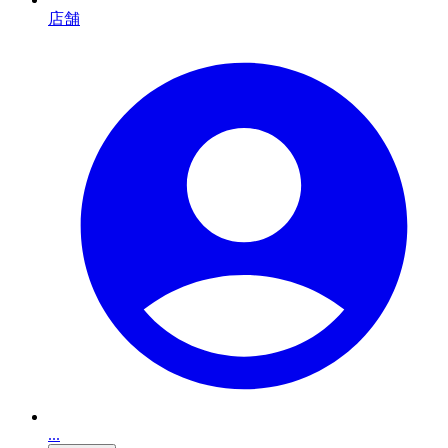
店舗
...