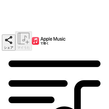
シェア
マイうた