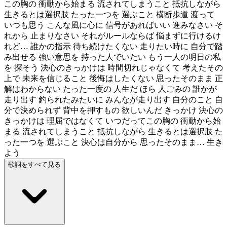
この胸の 衝動から始まる 流されてしまうこと 抵抗しながら
生きるとは選択肢 たった一つを 選ぶこと 横断歩道 渡って
いつも思う こんな風に心に 信号があればいい 進みなさい そ
れから 止まりなさい それがルールならば 悩まずに行けるけ
れど… 誰かの指示 待ち続けたくない 走りたい時に 自分で踏
み出せる 強い意思を 持った人でいたい もう一人の明日の私
を 探そう 決心のきっかけは 時間切れじゃなくて 考えたその
上で 未来を信じること 後悔はしたくない 思ったそのまま 正
解はわからない たった一度の 人生だ ほら 人ごみの 誰かが
走り出す 釣られたみたいに みんなが走り出す 自分のこと 自
分で決められず 背中を押すもの 欲しいんだ きっかけ 決心の
きっかけは 理屈ではなくて いつだってこの胸の 衝動から始
まる 流されてしまうこと 抵抗しながら 生きるとは選択肢 た
った一つを 選ぶこと 決心は自分から 思ったそのまま… 生き
よう
歌詞をすべて見る