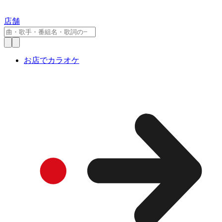
店舗
お店でカラオケ