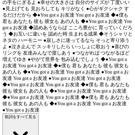
の手をにぎるよ ●幸せの大きさは 自分のサイズが 丁度いい
●見上げても 見おろしても キリがなく ●心がギクシャク す
るだけだから ◆●You got a お友達 You got a お友達 ◆●僕も
君も あなたも 彼も 彼女も あの人も ◆●You got a お友達 You
got a お友達 ◆認めあうならば こころ豊かに 育っていくだろ
う ◆お互いに違いを 認めた時 生まれる成果 ◆そうシャリと
ネタの ハーモニー ●寂しさに迷ってるなら そっと寄り添う
よ ●泣き止んで スッキリしたら いっしょに歌おう ●喜びの
リングを 友達みんなで渡しあう ●つながれば つながるほど
増えてゆき ●やがて世界を 包み込むでしょう ◆●You got a
お友達 You got a お友達 ◆●僕も 君も あなたも 彼も 彼女も
あの人も ◆●You got a お友達 You got a お友達 ●You got a お
友達 You got a お友達 ●You got a お友達 You got a お友達
◆●You got a お友達 You got a お友達 ◆●僕も 君も あなたも
彼も 彼女も あの人も ◆●You got a お友達 You got a お友達
◆●You got a お友達 You got a お友達 ◆●僕も 君も あなたも
彼も 彼女も あの人も ◆●You got a お友達 You got a お友達
●You got a お友達
歌詞をすべて見る