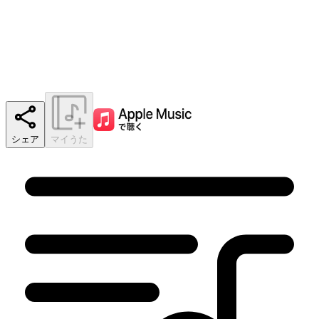
シェア
マイうた