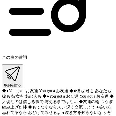
この曲の歌詞
歌詞を贈る
◆●You got a お友達 You got a お友達 ◆●僕も 君も あなたも
彼も 彼女も あの人も ◆●You got a お友達 You got a お友達 ◆
大切なのは信じる事で 与える事ではない ◆友達の輪 つなぎ
編み上げた絆 ◆もてなすならスシ 深く交流しよう ●笑い方
忘れてるなら おどけてみせるよ ●泣き方を知らないなら そ