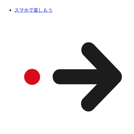
スマホで楽しもう