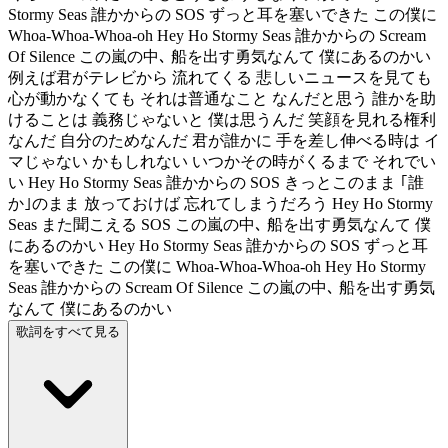
Stormy Seas 誰かからの SOS ずっと耳を塞いできた この僕に
Whoa-Whoa-Whoa-oh Hey Ho Stormy Seas 誰かからの Scream
Of Silence この嵐の中､ 船を出す勇気なんて 僕にあるのかい
例えば君がテレビから 流れてくる 悲しいニュースを見ても
心が動かなくても それは普通なこと なんだと思う 誰かを助
けることは 義務じゃないと 僕は思うんだ 笑顔を見れる権利
なんだ 自分のためなんだ 君が誰かに 手を差し伸べる時は イ
マじゃない かもしれない いつかその時がくるまで それでい
い Hey Ho Stormy Seas 誰かからの SOS きっとこのまま ｢誰
か｣のまま 放っておけば 忘れてしまうだろう Hey Ho Stormy
Seas また聞こえる SOS この嵐の中､ 船を出す勇気なんて 僕
にあるのかい Hey Ho Stormy Seas 誰かからの SOS ずっと耳
を塞いできた この僕に Whoa-Whoa-Whoa-oh Hey Ho Stormy
Seas 誰かからの Scream Of Silence この嵐の中､ 船を出す勇気
なんて 僕にあるのかい
歌詞をすべて見る