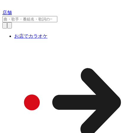
店舗
お店でカラオケ