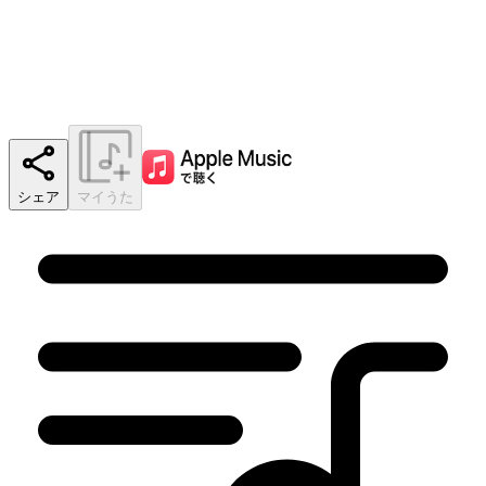
シェア
マイうた