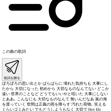
この曲の歌詞
歌詞を贈る
ぼろぼろの思い出とか ばらばらに 壊れた気持ちも 大事にし
たから 大切になった 初めから 大切なものなんてない どこか
遠い 世界のことなど どうでもいいやと呟いた 大事にしない
とああ､ こんなにも 大切なものなんて 無いんだなあ 嵐の海
を渡っていく 世間は正義の雨を降らす 汚れた荷物､ 笑える
くらいゴミみたい でもどうしようもなく 大切で Hey Ho