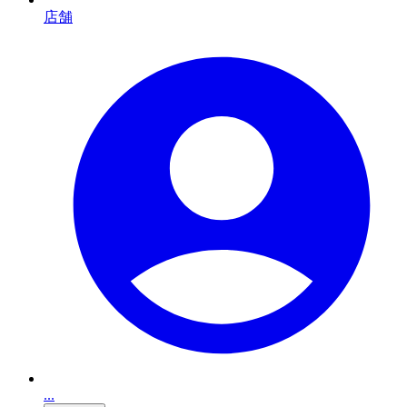
店舗
...