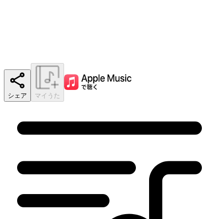
シェア
マイうた