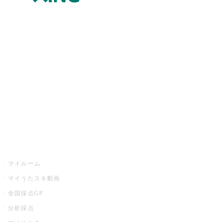
JOYSOUND.comトップ
カラオケ楽曲・歌詞検索
カラオケ店舗検索
全国カラオケ大会
イベント・キャンペーン
うたスキ
マイルーム
マイうたスキ動画
全国採点GP
分析採点