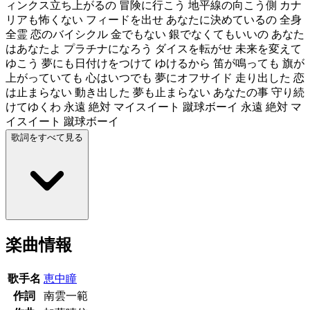
ィンクス立ち上がるの 冒険に行こう 地平線の向こう側 カナ
リアも怖くない フィードを出せ あなたに決めているの 全身
全霊 恋のバイシクル 金でもない 銀でなくてもいいの あなた
はあなたよ プラチナになろう ダイスを転がせ 未来を変えて
ゆこう 夢にも日付けをつけて ゆけるから 笛が鳴っても 旗が
上がっていても 心はいつでも 夢にオフサイド 走り出した 恋
は止まらない 動き出した 夢も止まらない あなたの事 守り続
けてゆくわ 永遠 絶対 マイスイート 蹴球ボーイ 永遠 絶対 マ
イスイート 蹴球ボーイ
歌詞をすべて見る
楽曲情報
歌手名
恵中瞳
作詞
南雲一範