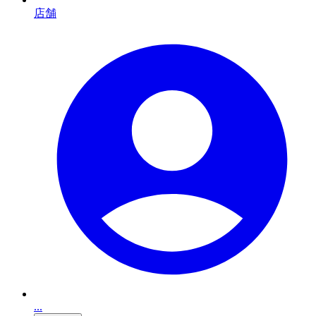
店舗
...