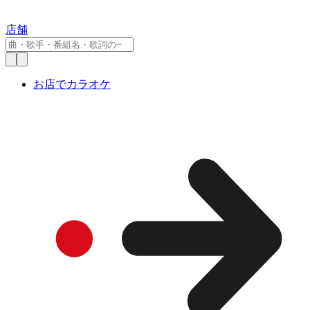
店舗
お店でカラオケ