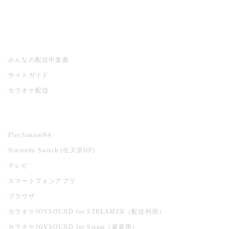
みるハコ
うたスキ ミュージックポスト
みんなの配信中楽曲
サイトガイド
カラオケ配信
家庭用カラオケ
PlayStation®4
Nintendo Switch (任天堂HP)
テレビ
スマートフォンアプリ
ブラウザ
カラオケJOYSOUND for STREAMER（配信利用）
カラオケJOYSOUND for Steam（家庭用）