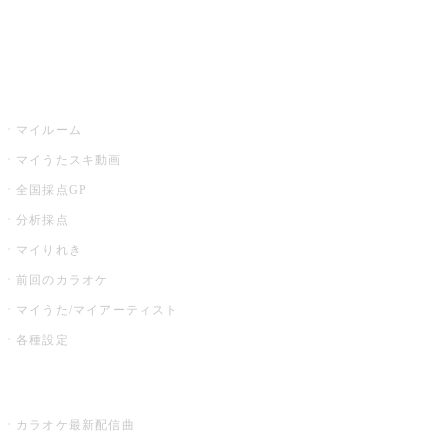
イベント・キャンペーン
うたスキ
マイルーム
マイうたスキ動画
全国採点GP
分析採点
マイりれき
前回のカラオケ
マイうた/マイアーティスト
各種設定
お店でカラオケ
カラオケ最新配信曲