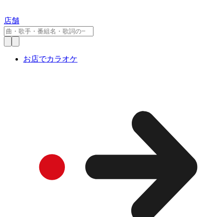
店舗
お店でカラオケ