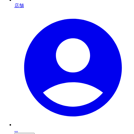
店舗
...