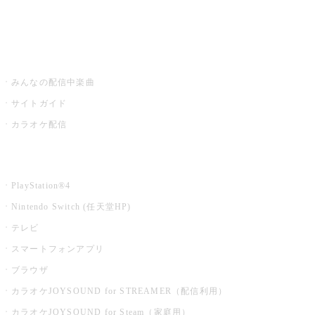
みるハコ
うたスキ ミュージックポスト
みんなの配信中楽曲
サイトガイド
カラオケ配信
家庭用カラオケ
PlayStation®4
Nintendo Switch (任天堂HP)
テレビ
スマートフォンアプリ
ブラウザ
カラオケJOYSOUND for STREAMER（配信利用）
カラオケJOYSOUND for Steam（家庭用）