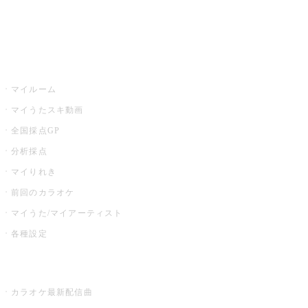
イベント・キャンペーン
うたスキ
マイルーム
マイうたスキ動画
全国採点GP
分析採点
マイりれき
前回のカラオケ
マイうた/マイアーティスト
各種設定
お店でカラオケ
カラオケ最新配信曲