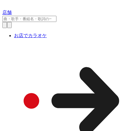
店舗
お店でカラオケ