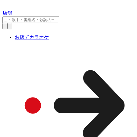
店舗
お店でカラオケ