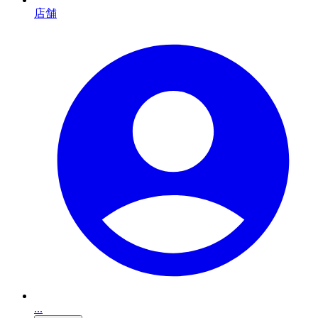
店舗
...