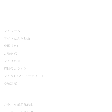
イベント・キャンペーン
うたスキ
マイルーム
マイうたスキ動画
全国採点GP
分析採点
マイりれき
前回のカラオケ
マイうた/マイアーティスト
各種設定
お店でカラオケ
カラオケ最新配信曲