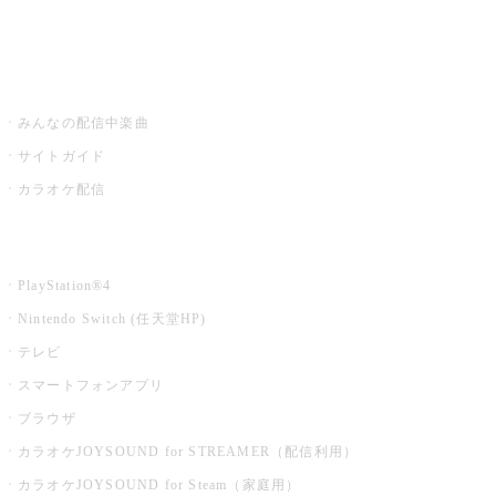
みるハコ
うたスキ ミュージックポスト
みんなの配信中楽曲
サイトガイド
カラオケ配信
家庭用カラオケ
PlayStation®4
Nintendo Switch (任天堂HP)
テレビ
スマートフォンアプリ
ブラウザ
カラオケJOYSOUND for STREAMER（配信利用）
カラオケJOYSOUND for Steam（家庭用）