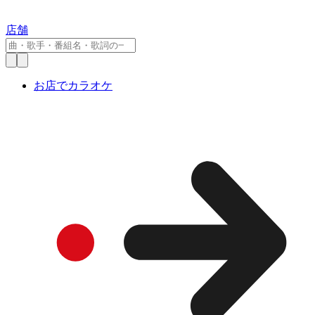
店舗
お店でカラオケ