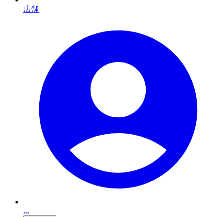
店舗
...