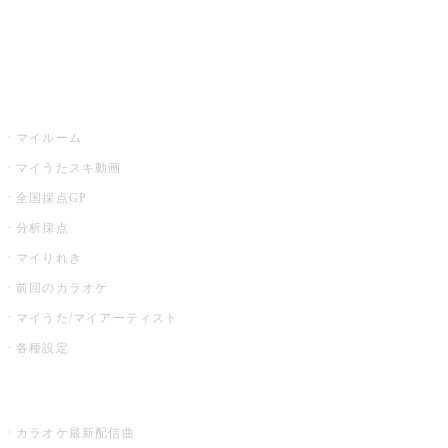
イベント・キャンペーン
うたスキ
マイルーム
マイうたスキ動画
全国採点GP
分析採点
マイりれき
前回のカラオケ
マイうた/マイアーティスト
各種設定
お店でカラオケ
カラオケ最新配信曲