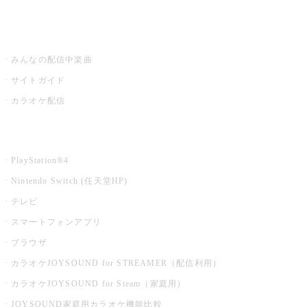
うたスキ ミュージックポスト
みんなの配信中楽曲
サイトガイド
カラオケ配信
家庭用カラオケ
PlayStation®4
Nintendo Switch (任天堂HP)
テレビ
スマートフォンアプリ
ブラウザ
カラオケJOYSOUND for STREAMER（配信利用）
カラオケJOYSOUND for Steam（家庭用）
JOYSOUND家庭用カラオケ機能比較