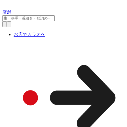
店舗
お店でカラオケ