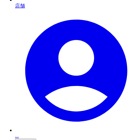
店舗
...