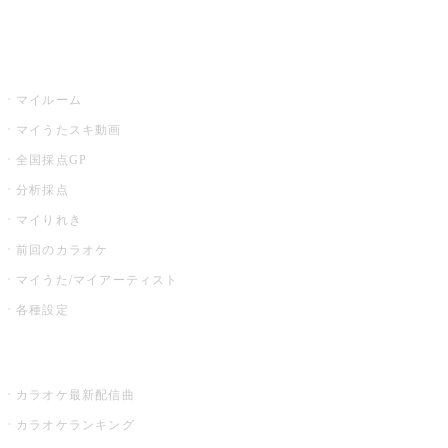
イベント・キャンペーン
うたスキ
マイルーム
マイうたスキ動画
全国採点GP
分析採点
マイりれき
前回のカラオケ
マイうた/マイアーティスト
各種設定
お店でカラオケ
カラオケ最新配信曲
カラオケランキング