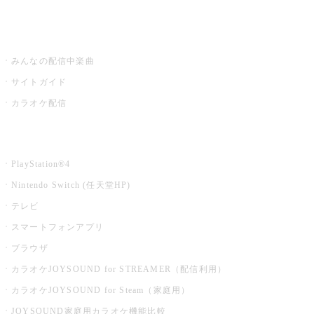
うたスキ ミュージックポスト
みんなの配信中楽曲
サイトガイド
カラオケ配信
家庭用カラオケ
PlayStation®4
Nintendo Switch (任天堂HP)
テレビ
スマートフォンアプリ
ブラウザ
カラオケJOYSOUND for STREAMER（配信利用）
カラオケJOYSOUND for Steam（家庭用）
JOYSOUND家庭用カラオケ機能比較