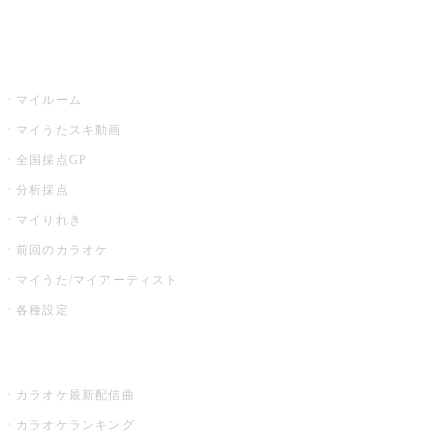
イベント・キャンペーン
うたスキ
マイルーム
マイうたスキ動画
全国採点GP
分析採点
マイりれき
前回のカラオケ
マイうた/マイアーティスト
各種設定
お店でカラオケ
カラオケ最新配信曲
カラオケランキング