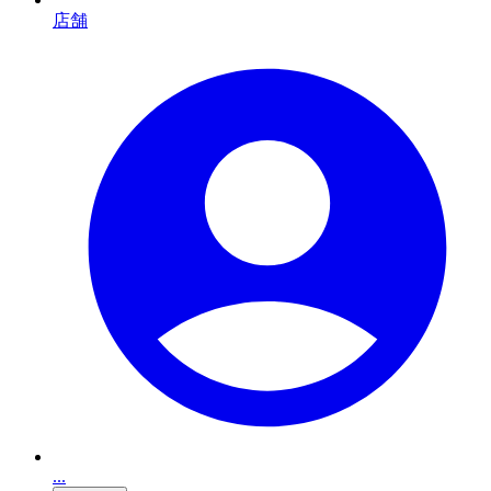
店舗
...