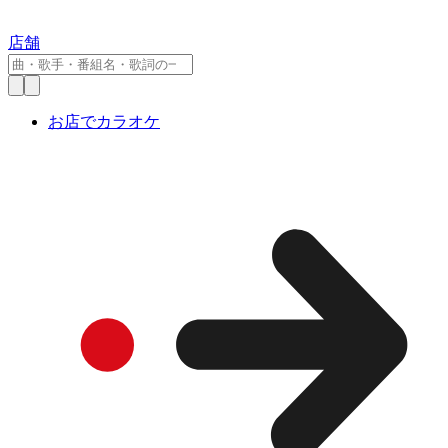
店舗
お店でカラオケ