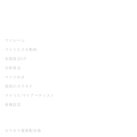
イベント・キャンペーン
うたスキ
マイルーム
マイうたスキ動画
全国採点GP
分析採点
マイりれき
前回のカラオケ
マイうた/マイアーティスト
各種設定
お店でカラオケ
カラオケ最新配信曲