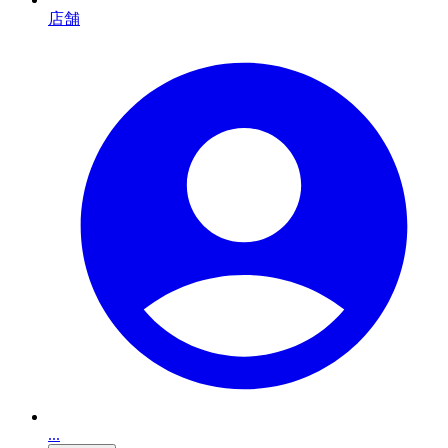
店舗
...