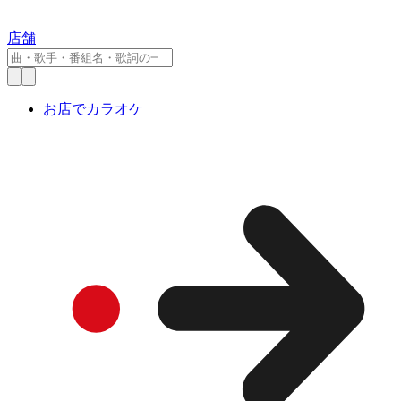
店舗
お店でカラオケ