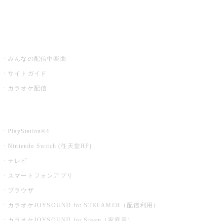
みるハコ
うたスキ ミュージックポスト
みんなの配信中楽曲
サイトガイド
カラオケ配信
家庭用カラオケ
PlayStation®4
Nintendo Switch (任天堂HP)
テレビ
スマートフォンアプリ
ブラウザ
カラオケJOYSOUND for STREAMER（配信利用）
カラオケJOYSOUND for Steam（家庭用）