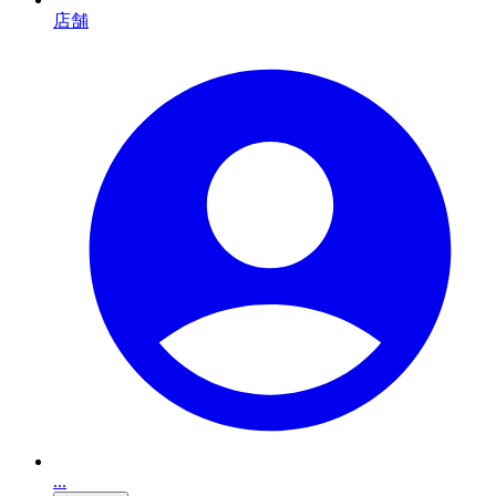
店舗
...