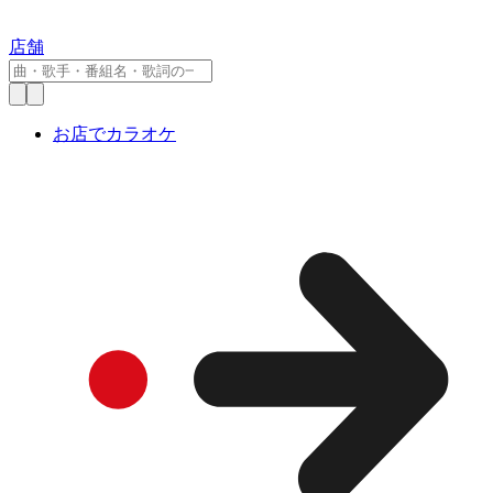
店舗
お店でカラオケ