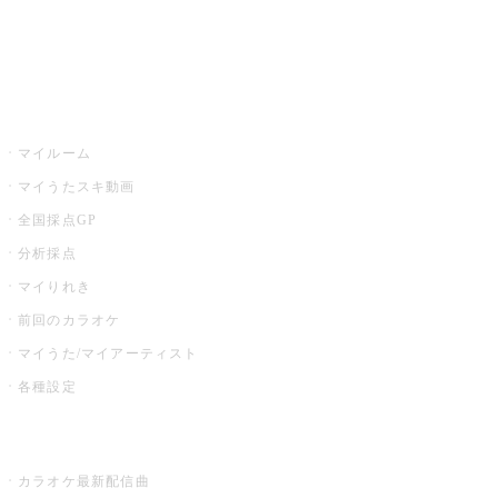
イベント・キャンペーン
うたスキ
マイルーム
マイうたスキ動画
全国採点GP
分析採点
マイりれき
前回のカラオケ
マイうた/マイアーティスト
各種設定
お店でカラオケ
カラオケ最新配信曲