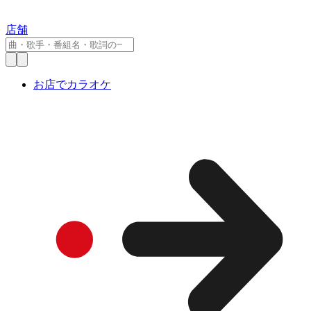
店舗
お店でカラオケ