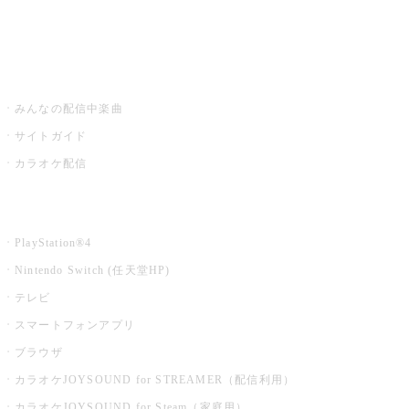
みるハコ
うたスキ ミュージックポスト
みんなの配信中楽曲
サイトガイド
カラオケ配信
家庭用カラオケ
PlayStation®4
Nintendo Switch (任天堂HP)
テレビ
スマートフォンアプリ
ブラウザ
カラオケJOYSOUND for STREAMER（配信利用）
カラオケJOYSOUND for Steam（家庭用）