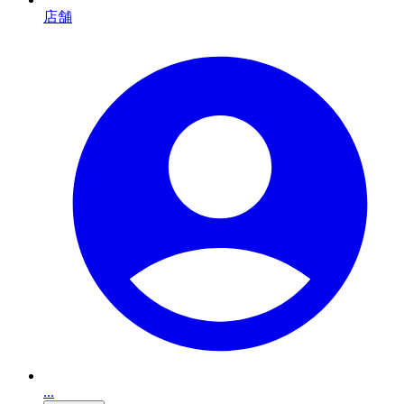
店舗
...