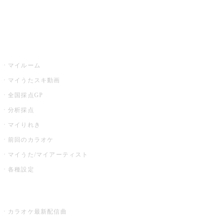
イベント・キャンペーン
うたスキ
マイルーム
マイうたスキ動画
全国採点GP
分析採点
マイりれき
前回のカラオケ
マイうた/マイアーティスト
各種設定
お店でカラオケ
カラオケ最新配信曲