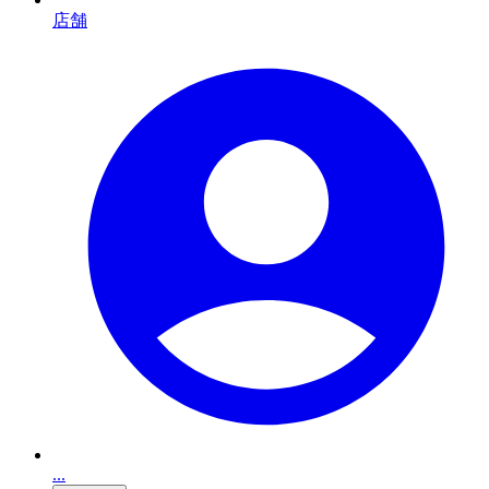
店舗
...