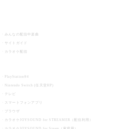
みるハコ
うたスキ ミュージックポスト
みんなの配信中楽曲
サイトガイド
カラオケ配信
家庭用カラオケ
PlayStation®4
Nintendo Switch (任天堂HP)
テレビ
スマートフォンアプリ
ブラウザ
カラオケJOYSOUND for STREAMER（配信利用）
カラオケJOYSOUND for Steam（家庭用）