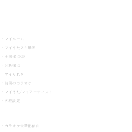
イベント・キャンペーン
うたスキ
マイルーム
マイうたスキ動画
全国採点GP
分析採点
マイりれき
前回のカラオケ
マイうた/マイアーティスト
各種設定
お店でカラオケ
カラオケ最新配信曲