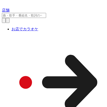
店舗
お店でカラオケ