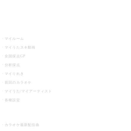
イベント・キャンペーン
うたスキ
マイルーム
マイうたスキ動画
全国採点GP
分析採点
マイりれき
前回のカラオケ
マイうた/マイアーティスト
各種設定
お店でカラオケ
カラオケ最新配信曲