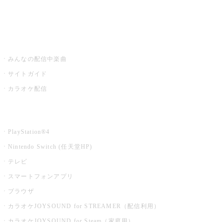
みるハコ
うたスキ ミュージックポスト
みんなの配信中楽曲
サイトガイド
カラオケ配信
家庭用カラオケ
PlayStation®4
Nintendo Switch (任天堂HP)
テレビ
スマートフォンアプリ
ブラウザ
カラオケJOYSOUND for STREAMER（配信利用）
カラオケJOYSOUND for Steam（家庭用）