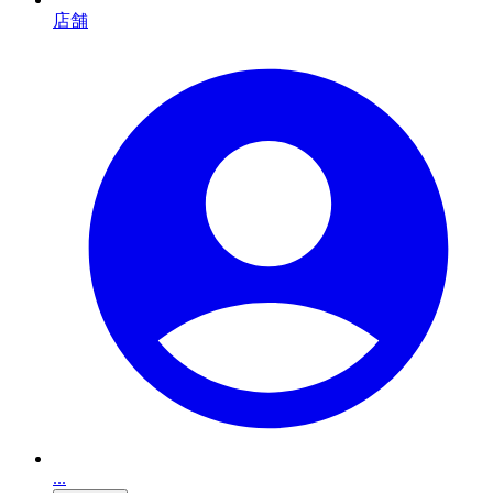
店舗
...