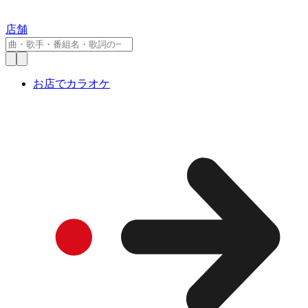
店舗
お店でカラオケ