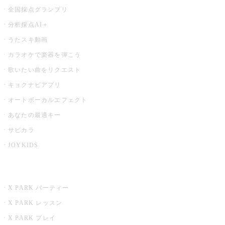
全国採点グランプリ
分析採点AI＋
うたスキ動画
カラオケで楽器を弾こう
歌いたい曲をリクエスト
キョクナビアプリ
オートボーカルエフェクト
あなたの最適キー
サビカラ
JOYKIDS
X PARK
X PARK パーティー
X PARK レッスン
X PARK プレイ