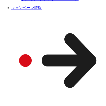
キャンペーン情報