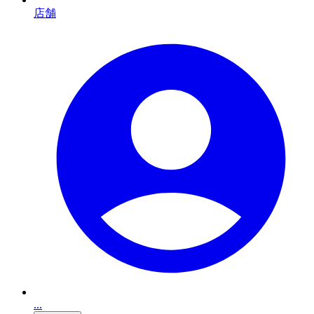
店舗
...