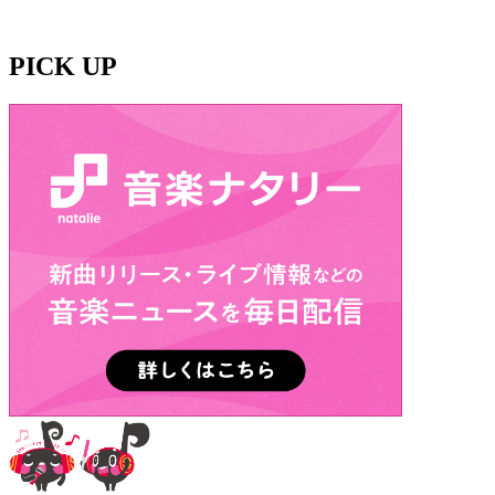
PICK UP