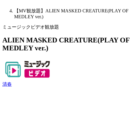
【MV観放題】ALIEN MASKED CREATURE(PLAY OF
MEDLEY ver.)
ミュージックビデオ観放題
ALIEN MASKED CREATURE(PLAY OF
MEDLEY ver.)
清春