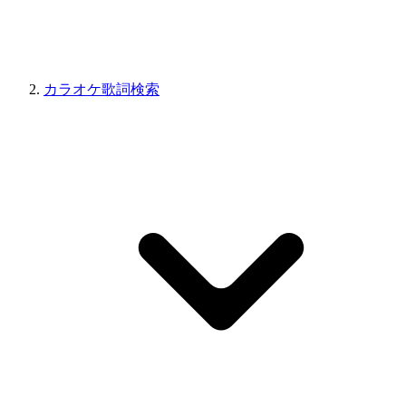
カラオケ歌詞検索