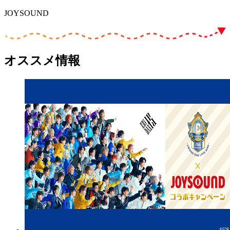
JOYSOUND
オススメ情報