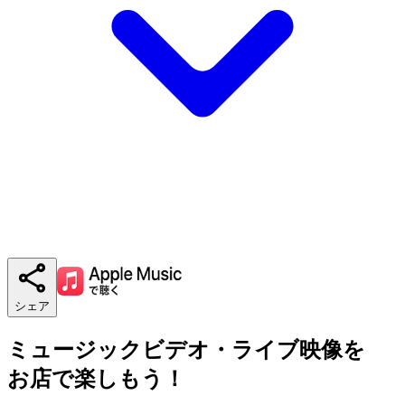
シェア
ミュージックビデオ・ライブ映像を
お店で楽しもう！