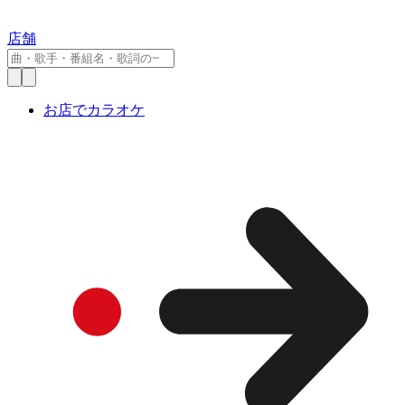
店舗
お店でカラオケ