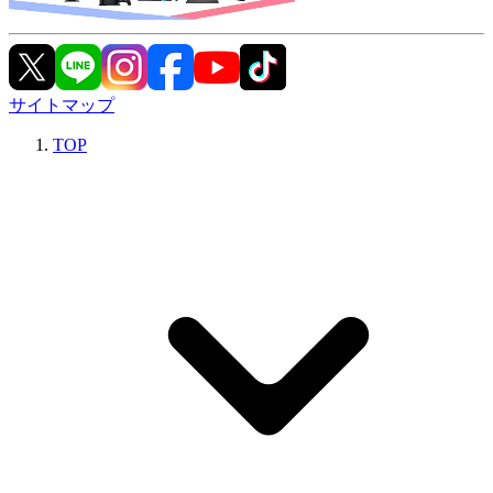
サイトマップ
TOP