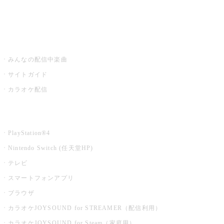
みるハコ
うたスキ ミュージックポスト
みんなの配信中楽曲
サイトガイド
カラオケ配信
家庭用カラオケ
PlayStation®4
Nintendo Switch (任天堂HP)
テレビ
スマートフォンアプリ
ブラウザ
カラオケJOYSOUND for STREAMER（配信利用）
カラオケJOYSOUND for Steam（家庭用）