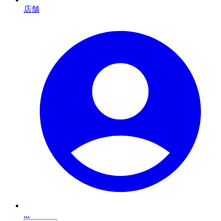
店舗
...