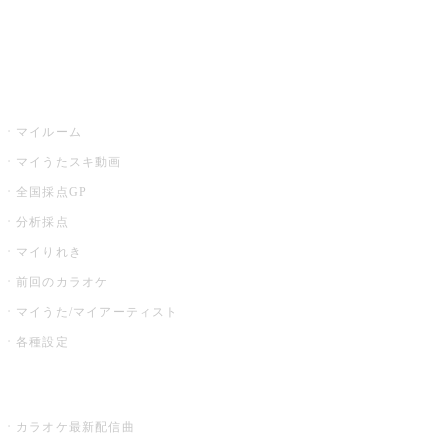
イベント・キャンペーン
うたスキ
マイルーム
マイうたスキ動画
全国採点GP
分析採点
マイりれき
前回のカラオケ
マイうた/マイアーティスト
各種設定
お店でカラオケ
カラオケ最新配信曲