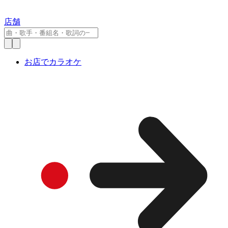
店舗
お店でカラオケ