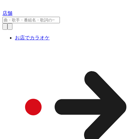
店舗
お店でカラオケ