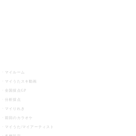
カラオケ店舗検索
全国カラオケ大会
イベント・キャンペーン
うたスキ
マイルーム
マイうたスキ動画
全国採点GP
分析採点
マイりれき
前回のカラオケ
マイうた/マイアーティスト
各種設定