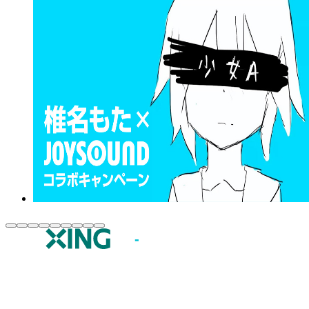
JOYSOUND.comトップ
カラオケ楽曲・歌詞検索