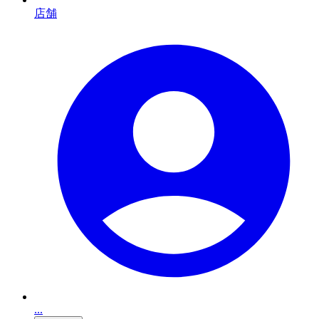
店舗
...