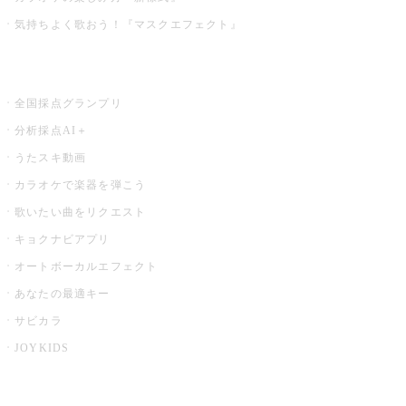
気持ちよく歌おう！『マスクエフェクト』
お店でもっと楽しむ
全国採点グランプリ
分析採点AI＋
うたスキ動画
カラオケで楽器を弾こう
歌いたい曲をリクエスト
キョクナビアプリ
オートボーカルエフェクト
あなたの最適キー
サビカラ
JOYKIDS
X PARK