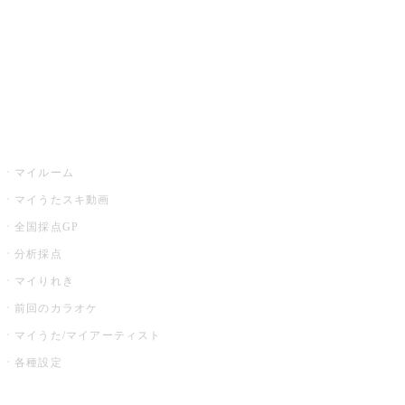
全国カラオケ大会
イベント・キャンペーン
うたスキ
マイルーム
マイうたスキ動画
全国採点GP
分析採点
マイりれき
前回のカラオケ
マイうた/マイアーティスト
各種設定