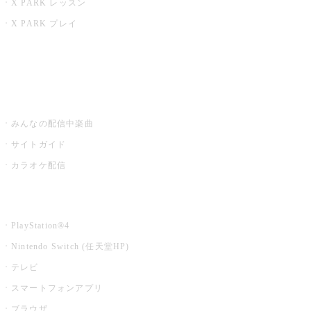
X PARK レッスン
X PARK プレイ
みるハコ
うたスキ ミュージックポスト
みんなの配信中楽曲
サイトガイド
カラオケ配信
家庭用カラオケ
PlayStation®4
Nintendo Switch (任天堂HP)
テレビ
スマートフォンアプリ
ブラウザ