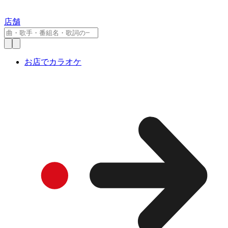
店舗
お店でカラオケ