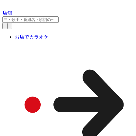
店舗
お店でカラオケ