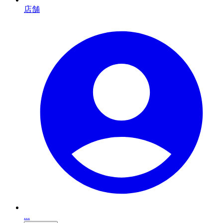
店舗
...