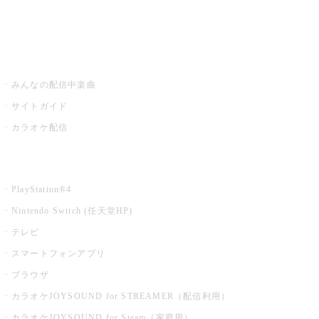
みるハコ
うたスキ ミュージックポスト
みんなの配信中楽曲
サイトガイド
カラオケ配信
家庭用カラオケ
PlayStation®4
Nintendo Switch (任天堂HP)
テレビ
スマートフォンアプリ
ブラウザ
カラオケJOYSOUND for STREAMER（配信利用）
カラオケJOYSOUND for Steam（家庭用）