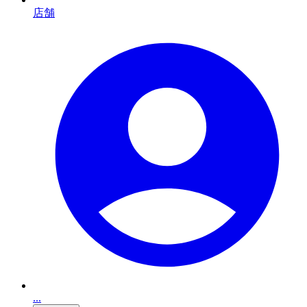
店舗
...