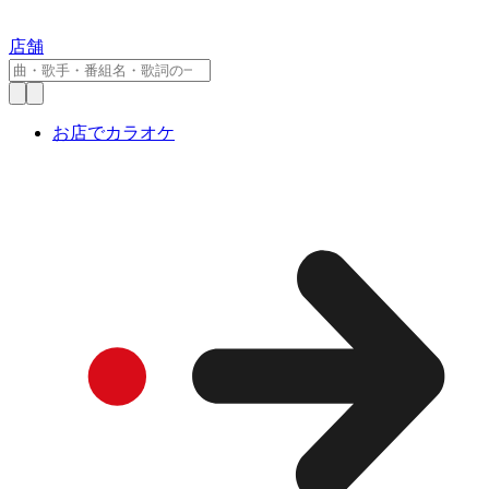
店舗
お店でカラオケ