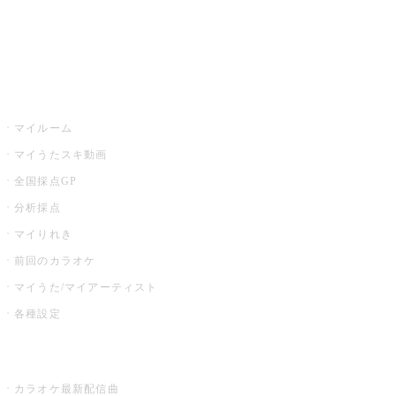
全国カラオケ大会
イベント・キャンペーン
うたスキ
マイルーム
マイうたスキ動画
全国採点GP
分析採点
マイりれき
前回のカラオケ
マイうた/マイアーティスト
各種設定
お店でカラオケ
カラオケ最新配信曲