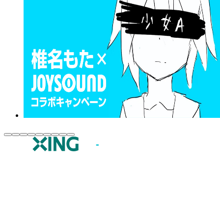
JOYSOUND.comトップ
カラオケ楽曲・歌詞検索
カラオケ店舗検索