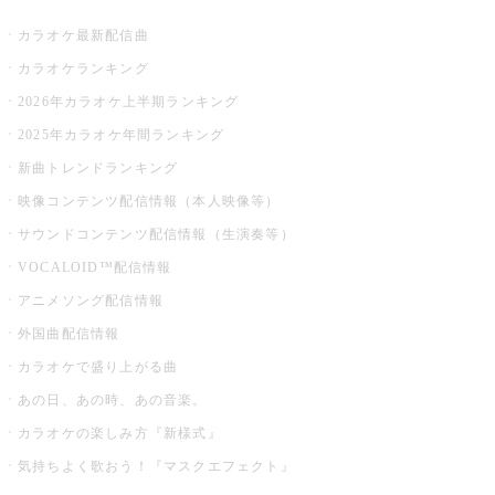
カラオケ最新配信曲
カラオケランキング
2026年カラオケ上半期ランキング
2025年カラオケ年間ランキング
新曲トレンドランキング
映像コンテンツ配信情報（本人映像等）
サウンドコンテンツ配信情報（生演奏等）
VOCALOID™配信情報
アニメソング配信情報
外国曲配信情報
カラオケで盛り上がる曲
あの日、あの時、あの音楽。
カラオケの楽しみ方『新様式』
気持ちよく歌おう！『マスクエフェクト』