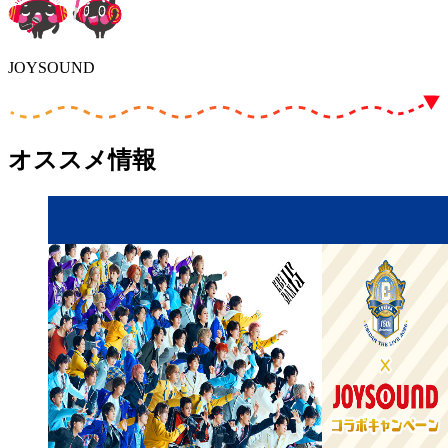
JOYSOUND
オススメ情報