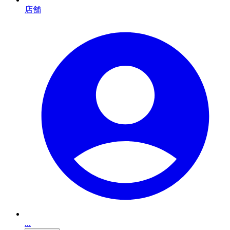
店舗
...