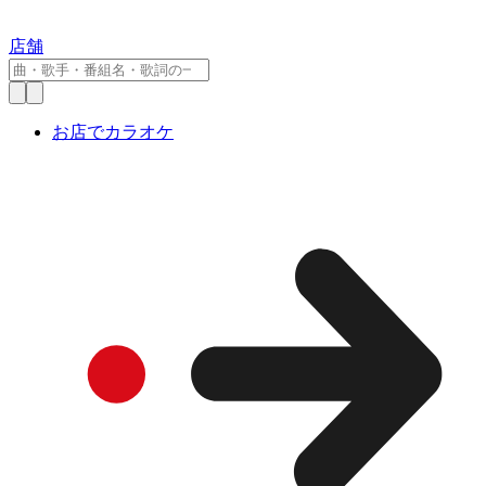
店舗
お店でカラオケ