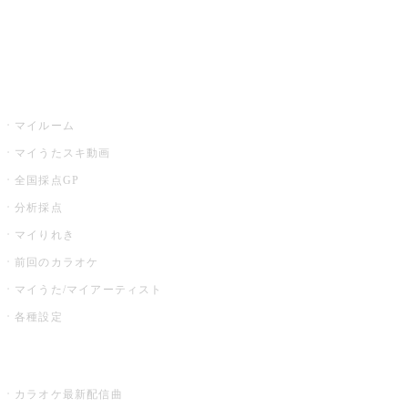
イベント・キャンペーン
うたスキ
マイルーム
マイうたスキ動画
全国採点GP
分析採点
マイりれき
前回のカラオケ
マイうた/マイアーティスト
各種設定
お店でカラオケ
カラオケ最新配信曲