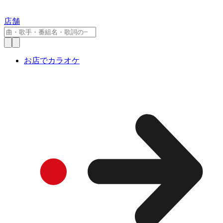
店舗
お店でカラオケ