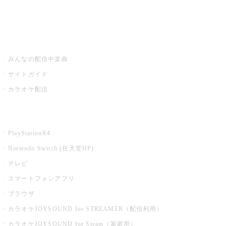
みるハコ
うたスキ ミュージックポスト
みんなの配信中楽曲
サイトガイド
カラオケ配信
家庭用カラオケ
PlayStation®4
Nintendo Switch (任天堂HP)
テレビ
スマートフォンアプリ
ブラウザ
カラオケJOYSOUND for STREAMER（配信利用）
カラオケJOYSOUND for Steam（家庭用）