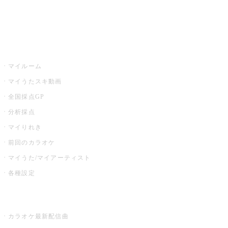
イベント・キャンペーン
うたスキ
マイルーム
マイうたスキ動画
全国採点GP
分析採点
マイりれき
前回のカラオケ
マイうた/マイアーティスト
各種設定
お店でカラオケ
カラオケ最新配信曲