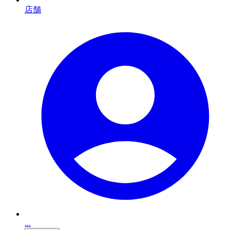
店舗
...