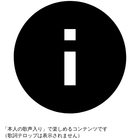
「本人の歌声入り」で楽しめるコンテンツです
（歌詞テロップは表示されません）