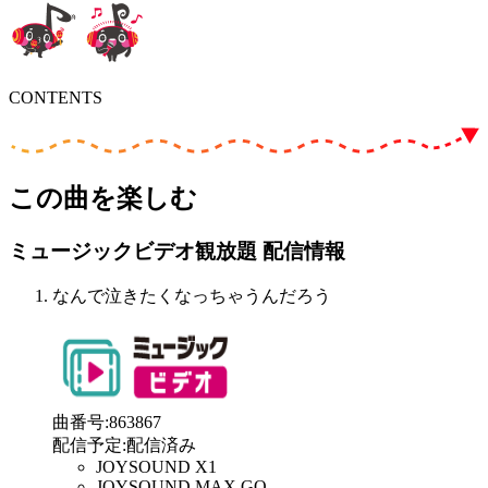
CONTENTS
この曲を楽しむ
ミュージックビデオ観放題 配信情報
なんで泣きたくなっちゃうんだろう
曲番号
:
863867
配信予定
:
配信済み
JOYSOUND X1
JOYSOUND MAX GO