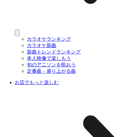
カラオケランキング
カラオケ新曲
新曲トレンドランキング
本人映像で楽しもう
旬のアニソンを歌おう
定番曲・盛り上がる曲
お店でもっと楽しむ