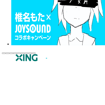
JOYSOUND.comトップ
カラオケ楽曲・歌詞検索
カラオケ店舗検索
全国カラオケ大会