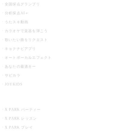
全国採点グランプリ
分析採点AI＋
うたスキ動画
カラオケで楽器を弾こう
歌いたい曲をリクエスト
キョクナビアプリ
オートボーカルエフェクト
あなたの最適キー
サビカラ
JOYKIDS
X PARK
X PARK パーティー
X PARK レッスン
X PARK プレイ