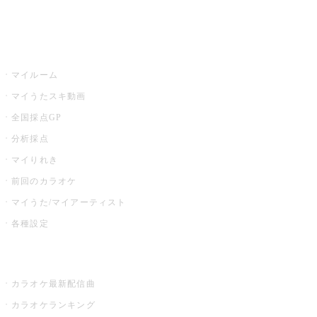
イベント・キャンペーン
うたスキ
マイルーム
マイうたスキ動画
全国採点GP
分析採点
マイりれき
前回のカラオケ
マイうた/マイアーティスト
各種設定
お店でカラオケ
カラオケ最新配信曲
カラオケランキング