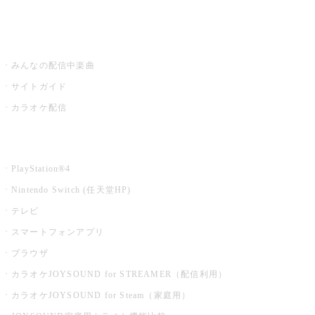
みるハコ
うたスキ ミュージックポスト
みんなの配信中楽曲
サイトガイド
カラオケ配信
家庭用カラオケ
PlayStation®4
Nintendo Switch (任天堂HP)
テレビ
スマートフォンアプリ
ブラウザ
カラオケJOYSOUND for STREAMER（配信利用）
カラオケJOYSOUND for Steam（家庭用）