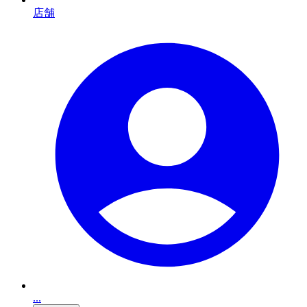
店舗
...