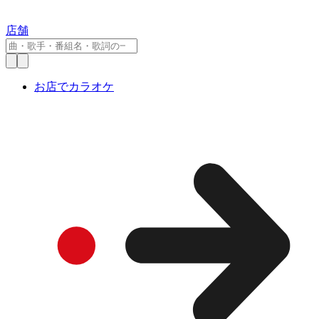
店舗
お店でカラオケ