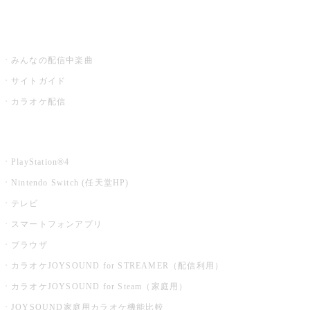
うたスキ ミュージックポスト
みんなの配信中楽曲
サイトガイド
カラオケ配信
家庭用カラオケ
PlayStation®4
Nintendo Switch (任天堂HP)
テレビ
スマートフォンアプリ
ブラウザ
カラオケJOYSOUND for STREAMER（配信利用）
カラオケJOYSOUND for Steam（家庭用）
JOYSOUND家庭用カラオケ機能比較