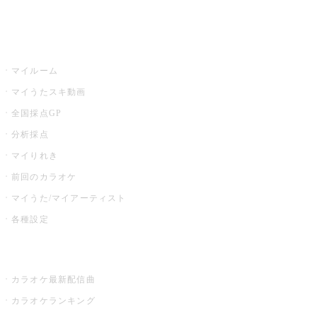
イベント・キャンペーン
うたスキ
マイルーム
マイうたスキ動画
全国採点GP
分析採点
マイりれき
前回のカラオケ
マイうた/マイアーティスト
各種設定
お店でカラオケ
カラオケ最新配信曲
カラオケランキング