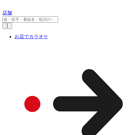
店舗
お店でカラオケ