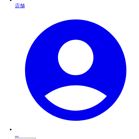
店舗
...