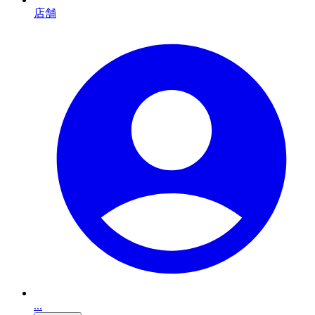
店舗
...