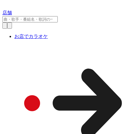
店舗
お店でカラオケ