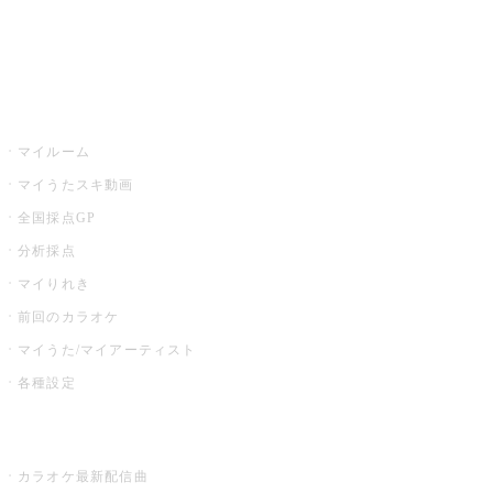
イベント・キャンペーン
うたスキ
マイルーム
マイうたスキ動画
全国採点GP
分析採点
マイりれき
前回のカラオケ
マイうた/マイアーティスト
各種設定
お店でカラオケ
カラオケ最新配信曲