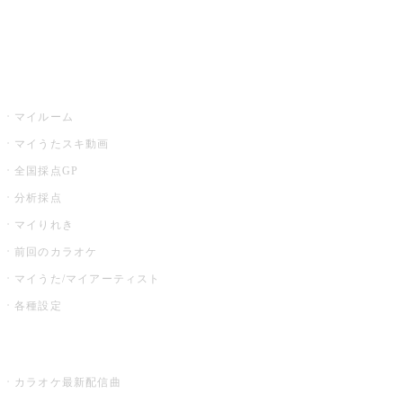
イベント・キャンペーン
うたスキ
マイルーム
マイうたスキ動画
全国採点GP
分析採点
マイりれき
前回のカラオケ
マイうた/マイアーティスト
各種設定
お店でカラオケ
カラオケ最新配信曲