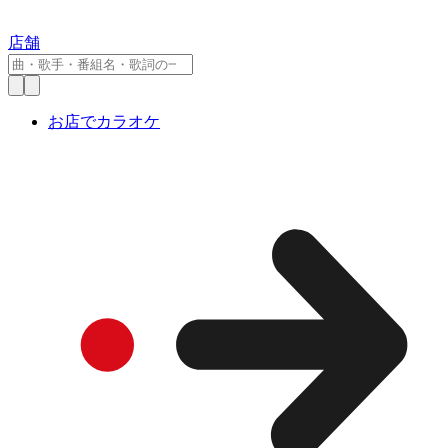
店舗
お店でカラオケ