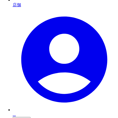
店舗
...