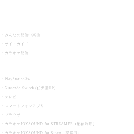
みるハコ
うたスキ ミュージックポスト
みんなの配信中楽曲
サイトガイド
カラオケ配信
家庭用カラオケ
PlayStation®4
Nintendo Switch (任天堂HP)
テレビ
スマートフォンアプリ
ブラウザ
カラオケJOYSOUND for STREAMER（配信利用）
カラオケJOYSOUND for Steam（家庭用）